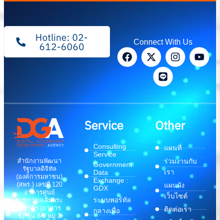
Hotline: 02-
Connect With Us
612-6060
Service
Other
Consulting
แผนที่
Service
สำนักงานพัฒนา
ร่วมงานกับ
Government
รัฐบาลดิจิทัล
เรา
Data
(องค์การมหาชน)
Exchange :
(สพร.) เลขที่ 120
แผนผัง
GDX
อาคารศูนย์
เว็บไซต์
ระบบพอร์ทัล
ราชการเฉลิมพระ
เกียรติฯ (อาคาร
ติดต่อเรา
กลางเพื่อ
ซี) ชั้น 8-9 หมู่ 3