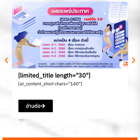
[l
[a
[limited_title length="30"]
[at_content_short chars="140"]
อ่านต่อ