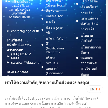
ประชาชน :
แจ้งเรื่องร้อง
ซอยแจ้งวัฒนะ 7
Citizen Portal
ถนนแจ้งวัฒนะ
เรียนบริการ
แขวงทุ่งสองห้อง
BizPortal
การแจ้ง
เขตหลักสี่
แอปพลิเคชัน
กรุงเทพฯ 10210
เบาะแสและ
ทางรัฐ
ข้อร้องเรียน
ดี-เด่น (Ask
การทุจริต
contact@dga.or.th
AI)
นโยบาย
บริการ “เตือน
งานรับ-ส่ง
เว็บไซต์
ดี”
หนังสือ และงาน
นโยบายความ
(Notification
สารบรรณ:
Platform)
มั่นคง
(+66) 02 612
6000
บริการ
ปลอดภัย
saraban@dga.or.th
“กระเป๋า
สารสนเทศ
เอกสาร”
ทางไซเบอร์
DGA Contact
(Document
ข้อมูล
Center:
Wallet)
สนับสนุนการ
(+66) 02 612
เราให้ความสำคัญกับความเป็นส่วนตัวของคุณ
6060
ปฏิบัติตาม
EN
|
TH
พ.ร.บ. การ
ปฏิบัติราชการ
เราใช้คุกกี้เพื่อปรับปรุงประสบการณ์การเข้าชมเว็บไซต์ วิเคราะห์
ทาง
การเข้าชม และปรับแต่งเนื้อหา การคลิก "ยอมรับทั้งหมด"
อิเล็กทรอนิกส์