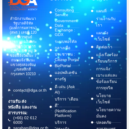
Consulting
แผนที่
Service
สำนักงานพัฒนา
ร่วมงานกับ
Government
รัฐบาลดิจิทัล
เรา
Data
(องค์การมหาชน)
Exchange :
(สพร.) เลขที่ 120
แผนผัง
GDX
อาคารศูนย์
เว็บไซต์
ระบบพอร์ทัล
ราชการเฉลิมพระ
เกียรติฯ (อาคาร
ติดต่อเรา
กลางเพื่อ
ซี) ชั้น 8-9 หมู่ 3
ประชาชน :
แจ้งเรื่องร้อง
ซอยแจ้งวัฒนะ 7
Citizen Portal
ถนนแจ้งวัฒนะ
เรียนบริการ
แขวงทุ่งสองห้อง
BizPortal
การแจ้ง
เขตหลักสี่
แอปพลิเคชัน
กรุงเทพฯ 10210
เบาะแสและ
ทางรัฐ
ข้อร้องเรียน
ดี-เด่น (Ask
การทุจริต
contact@dga.or.th
AI)
นโยบาย
บริการ “เตือน
งานรับ-ส่ง
เว็บไซต์
ดี”
หนังสือ และงาน
นโยบายความ
(Notification
สารบรรณ:
Platform)
มั่นคง
(+66) 02 612
6000
บริการ
ปลอดภัย
saraban@dga.or.th
“กระเป๋า
สารสนเทศ