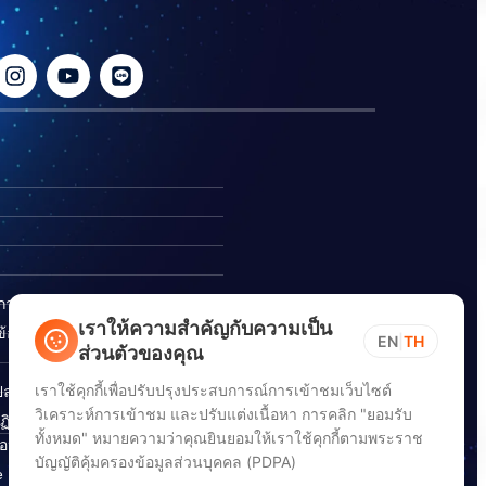
ิการ
เราให้ความสำคัญกับความเป็น
อร้องเรียนการทุจริต
EN
|
TH
ส่วนตัวของคุณ
เราใช้คุกกี้เพื่อปรับปรุงประสบการณ์การเข้าชมเว็บไซต์
ปลอดภัยสารสนเทศทางไซเบอร์
วิเคราะห์การเข้าชม และปรับแต่งเนื้อหา การคลิก "ยอมรับ
ิบัติตาม พ.ร.บ. การปฏิบัติ
ทั้งหมด" หมายความว่าคุณยินยอมให้เราใช้คุกกี้ตามพระราช
อนิกส์ พ.ศ. 2565
บัญญัติคุ้มครองข้อมูลส่วนบุคคล (PDPA)
e Down Notice