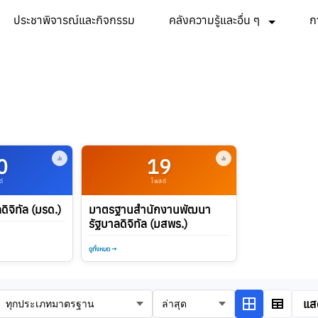
ประชาพิจารณ์และกิจกรรม
คลังความรู้และอื่น ๆ
ก
0
19
ต์
โพสต์
ิจิทัล (มรด.)
มาตรฐานสำนักงานพัฒนา
รัฐบาลดิจิทัล (มสพร.)
ดูทั้งหมด →
งการดู
เรียงลำดับตาม
แส
เลือกประเภทมาตรฐาน