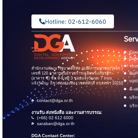
Hotline: 02-612-6060
Serv
Cons
Gov
ระบบ
สำนักงานพัฒนารัฐบาลดิจิทัล (องค์การมหาชน) (สพร.)
เลขที่ 120 อาคารศูนย์ราชการเฉลิมพระเกียรติฯ
BizP
(อาคาร ซี) ชั้น 8-9 หมู่ 3 ซอยแจ้งวัฒนะ 7 ถนน
แอปพ
แจ้งวัฒนะ แขวงทุ่งสองห้อง เขตหลักสี่ กรุงเทพฯ 10210
ดี-เ
บริก
contact@dga.or.th
บริก
งานรับ-ส่งหนังสือ และงานสารบรรณ:
(+66) 02 612 6000
saraban@dga.or.th
DGA Contact Center: