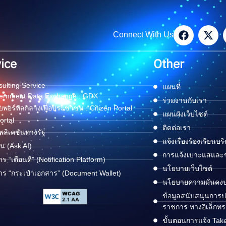
Connect With Us
ice
Other
ulting Service
แผนที่
ernment Data Exchange : GDX
ร่วมงานกับเรา
พอร์ทัลกลางเพื่อประชาชน : Citizen Portal
แผนผังเว็บไซต์
ortal
ติดต่อเรา
ลิเคชันทางรัฐ
แจ้งเรื่องร้องเรียนบร
ด่น (Ask AI)
การแจ้งเบาะแสและข้
าร “เตือนดี” (Notification Platform)
นโยบายเว็บไซต์
าร “กระเป๋าเอกสาร” (Document Wallet)
นโยบายความมั่นคง
ข้อมูลสนับสนุนการปฏ
ราชการ ทางอิเล็กทร
ขั้นตอนการแจ้ง Tak