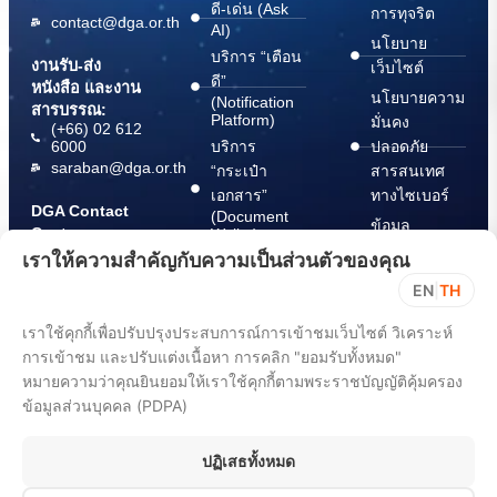
ดี-เด่น (Ask
การทุจริต
contact@dga.or.th
AI)
นโยบาย
บริการ “เตือน
งานรับ-ส่ง
เว็บไซต์
ดี”
หนังสือ และงาน
นโยบายความ
(Notification
สารบรรณ:
Platform)
มั่นคง
(+66) 02 612
6000
บริการ
ปลอดภัย
saraban@dga.or.th
“กระเป๋า
สารสนเทศ
เอกสาร”
ทางไซเบอร์
DGA Contact
(Document
ข้อมูล
Center:
Wallet)
สนับสนุนการ
(+66) 02 612
เราให้ความสำคัญกับความเป็นส่วนตัวของคุณ
6060
ปฏิบัติตาม
EN
|
TH
พ.ร.บ. การ
ปฏิบัติราชการ
เราใช้คุกกี้เพื่อปรับปรุงประสบการณ์การเข้าชมเว็บไซต์ วิเคราะห์
ทาง
การเข้าชม และปรับแต่งเนื้อหา การคลิก "ยอมรับทั้งหมด"
อิเล็กทรอนิกส์
หมายความว่าคุณยินยอมให้เราใช้คุกกี้ตามพระราชบัญญัติคุ้มครอง
พ.ศ. 2565
ข้อมูลส่วนบุคคล (PDPA)
ขั้นตอนการ
แจ้ง Take
ปฏิเสธทั้งหมด
Down Notice