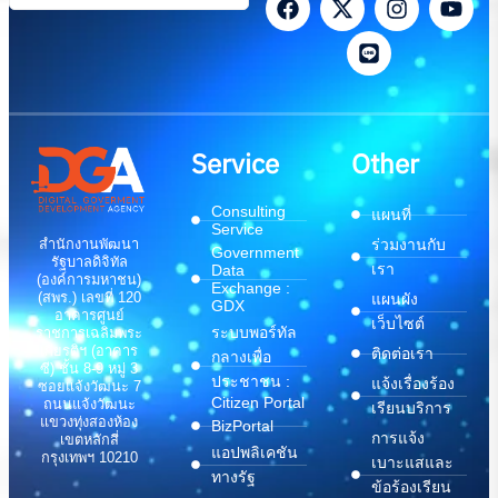
Service
Other
Consulting
แผนที่
Service
สำนักงานพัฒนา
ร่วมงานกับ
Government
รัฐบาลดิจิทัล
เรา
Data
(องค์การมหาชน)
Exchange :
(สพร.) เลขที่ 120
แผนผัง
GDX
อาคารศูนย์
เว็บไซต์
ระบบพอร์ทัล
ราชการเฉลิมพระ
เกียรติฯ (อาคาร
ติดต่อเรา
กลางเพื่อ
ซี) ชั้น 8-9 หมู่ 3
ประชาชน :
แจ้งเรื่องร้อง
ซอยแจ้งวัฒนะ 7
Citizen Portal
ถนนแจ้งวัฒนะ
เรียนบริการ
แขวงทุ่งสองห้อง
BizPortal
การแจ้ง
เขตหลักสี่
แอปพลิเคชัน
กรุงเทพฯ 10210
เบาะแสและ
ทางรัฐ
ข้อร้องเรียน