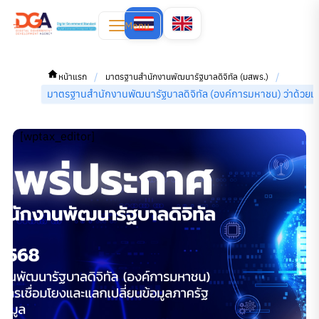
Menu
/
/
หน้าแรก
มาตรฐานสำนักงานพัฒนารัฐบาลดิจิทัล (มสพร.)
มาตรฐานสํานักงานพัฒนารัฐบาลดิจิทัล (องค์การมหาชน) ว่าด้
[wptax_editor]