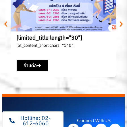
[l
[a
[limited_title length="30"]
[at_content_short chars="140"]
อ่านต่อ
Hotline: 02-
Connect With Us
612-6060