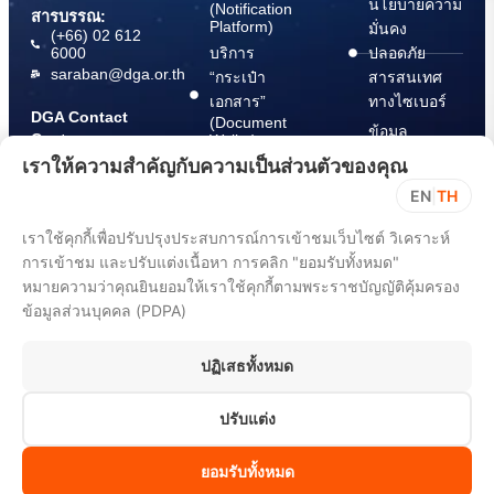
นโยบายความ
(Notification
สารบรรณ:
Platform)
มั่นคง
(+66) 02 612
6000
บริการ
ปลอดภัย
saraban@dga.or.th
“กระเป๋า
สารสนเทศ
เอกสาร”
ทางไซเบอร์
DGA Contact
(Document
ข้อมูล
Center:
Wallet)
สนับสนุนการ
(+66) 02 612
เราให้ความสำคัญกับความเป็นส่วนตัวของคุณ
6060
ปฏิบัติตาม
EN
|
TH
พ.ร.บ. การ
ปฏิบัติราชการ
เราใช้คุกกี้เพื่อปรับปรุงประสบการณ์การเข้าชมเว็บไซต์ วิเคราะห์
ทาง
การเข้าชม และปรับแต่งเนื้อหา การคลิก "ยอมรับทั้งหมด"
อิเล็กทรอนิกส์
หมายความว่าคุณยินยอมให้เราใช้คุกกี้ตามพระราชบัญญัติคุ้มครอง
พ.ศ. 2565
ข้อมูลส่วนบุคคล (PDPA)
ขั้นตอนการ
แจ้ง Take
ปฏิเสธทั้งหมด
Down Notice
ปรับแต่ง
All rights reserved 2025. Digital Government Development Agency
(Public Organization) (DGA)
ยอมรับทั้งหมด