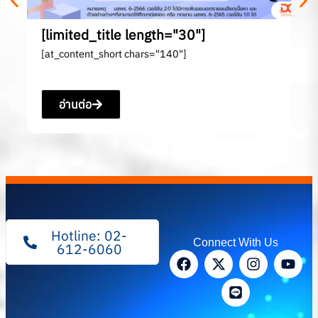
[limited_title length="30"]
[at_content_short chars="140"]
อ่านต่อ
Hotline: 02-
Connect With Us
612-6060