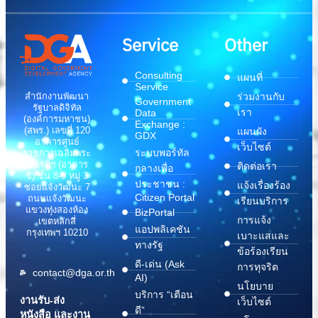
Service
Other
Consulting
แผนที่
Service
สำนักงานพัฒนา
ร่วมงานกับ
Government
รัฐบาลดิจิทัล
เรา
Data
(องค์การมหาชน)
Exchange :
(สพร.) เลขที่ 120
แผนผัง
GDX
อาคารศูนย์
เว็บไซต์
ระบบพอร์ทัล
ราชการเฉลิมพระ
เกียรติฯ (อาคาร
ติดต่อเรา
กลางเพื่อ
ซี) ชั้น 8-9 หมู่ 3
ประชาชน :
แจ้งเรื่องร้อง
ซอยแจ้งวัฒนะ 7
Citizen Portal
ถนนแจ้งวัฒนะ
เรียนบริการ
แขวงทุ่งสองห้อง
BizPortal
การแจ้ง
เขตหลักสี่
แอปพลิเคชัน
กรุงเทพฯ 10210
เบาะแสและ
ทางรัฐ
ข้อร้องเรียน
ดี-เด่น (Ask
การทุจริต
contact@dga.or.th
AI)
นโยบาย
บริการ “เตือน
งานรับ-ส่ง
เว็บไซต์
ดี”
หนังสือ และงาน