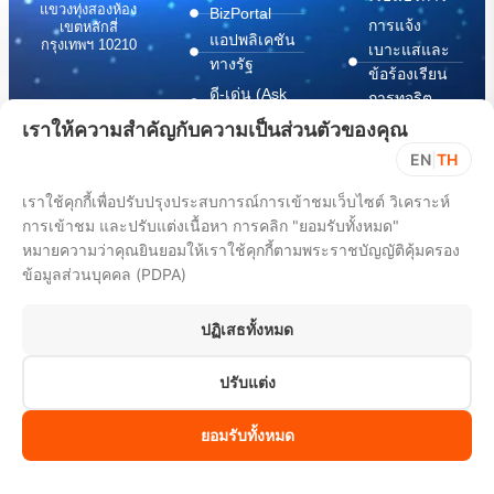
แขวงทุ่งสองห้อง
BizPortal
การแจ้ง
เขตหลักสี่
แอปพลิเคชัน
กรุงเทพฯ 10210
เบาะแสและ
ทางรัฐ
ข้อร้องเรียน
ดี-เด่น (Ask
การทุจริต
contact@dga.or.th
AI)
เราให้ความสำคัญกับความเป็นส่วนตัวของคุณ
นโยบาย
บริการ “เตือน
งานรับ-ส่ง
เว็บไซต์
EN
|
TH
ดี”
หนังสือ และงาน
นโยบายความ
(Notification
สารบรรณ:
เราใช้คุกกี้เพื่อปรับปรุงประสบการณ์การเข้าชมเว็บไซต์ วิเคราะห์
Platform)
มั่นคง
(+66) 02 612
การเข้าชม และปรับแต่งเนื้อหา การคลิก "ยอมรับทั้งหมด"
6000
บริการ
ปลอดภัย
หมายความว่าคุณยินยอมให้เราใช้คุกกี้ตามพระราชบัญญัติคุ้มครอง
saraban@dga.or.th
“กระเป๋า
สารสนเทศ
ข้อมูลส่วนบุคคล (PDPA)
เอกสาร”
ทางไซเบอร์
DGA Contact
(Document
ข้อมูล
Center:
Wallet)
ปฏิเสธทั้งหมด
สนับสนุนการ
(+66) 02 612
6060
ปฏิบัติตาม
ปรับแต่ง
พ.ร.บ. การ
ปฏิบัติราชการ
ทาง
ยอมรับทั้งหมด
อิเล็กทรอนิกส์
พ.ศ. 2565