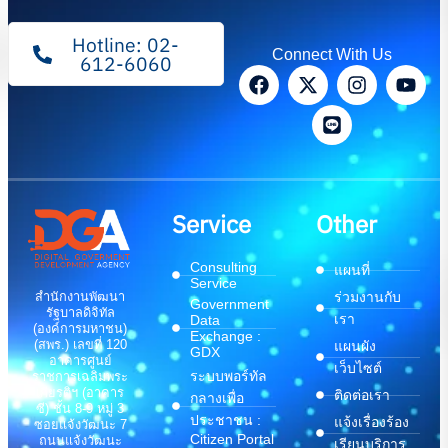
Hotline: 02-
Connect With Us
612-6060
Service
Other
Consulting
แผนที่
Service
สำนักงานพัฒนา
ร่วมงานกับ
Government
รัฐบาลดิจิทัล
เรา
Data
(องค์การมหาชน)
Exchange :
(สพร.) เลขที่ 120
แผนผัง
GDX
อาคารศูนย์
เว็บไซต์
ระบบพอร์ทัล
ราชการเฉลิมพระ
เกียรติฯ (อาคาร
ติดต่อเรา
กลางเพื่อ
ซี) ชั้น 8-9 หมู่ 3
ประชาชน :
แจ้งเรื่องร้อง
ซอยแจ้งวัฒนะ 7
Citizen Portal
ถนนแจ้งวัฒนะ
เรียนบริการ