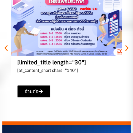
[l
[a
[limited_title length="30"]
[at_content_short chars="140"]
อ่านต่อ