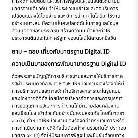
การจัดทำขั้นตอน และวิธีการพิสูจน์และยืนยันตัวตน เป็น
มาตรฐานเดียวกัน ทำให้ประชาชนเข้าใจและตอบรับการ
เปลี่ยนแปลงได้โดยง่าย และ มีการนำเทคโนโลยีมาใช้งาน
อย่างเหมาะสม มีความมั่นคงปลอดภัยในการดูแลข้อมูล
ส่วนบุคคลของประชาชน สร้างความมั่นใจและทำให้
ประชาชนติดต่อกับภาครัฐทางออนไลน์ได้สะดวกยิ่งขึ้น
ถาม – ต
อบ เกี่ยวกับมาตรฐาน Digital ID​
ความเป็นมาของการพัฒนามาตรฐาน
Digital ID
ด้วยพระราชบัญญัติการบริหารงานและการให้บริการภาค
รัฐผ่านระบบดิจิทัล พ.ศ. ๒๕๖๒ ให้หน่วยงานของรัฐจัดให้มี
การบริหารงานและการจัดทำบริการสาธารณะในรูปแบบ
และช่องทางดิจิทัล โดยมีการบริหารจัดการและการบูรณา
การข้อมูลภาครัฐและการทำงานให้มีความสอดคล้องกัน
และเชื่อมโยง เข้าด้วยกันอย่างมั่นคงปลอดภัย โดยที่มาตรา
๑๒ (๒) กำหนดให้หน่วยงานของรัฐจัดทำกระบวนการ หรือ
การดำเนินงานทางดิจิทัลนั้นต้องทำงานร่วมกันได้ ประกอบ
มาตรา ๑๒ (๔) จัดให้มีระบบการพิสูจน์และยืนยันตัวตนทาง