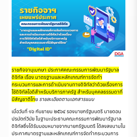
ราชกิจจานุเบกษา ประกาศคณะกรรมการพัฒนารัฐบาล
ดิจิทัล เรื่อง มาตรฐานและหลักเกณฑ์การจัดทำ
กระบวนการและการดำเนินงานทางดิจิทัลว่าด้วยเรื่องการ
ใช้ดิจิทัลไอดีสำหรับบริการภาครัฐ สำหรับบุคคลธรรมดาที่
มีสัญชาติไท
ย
รายละเอียดตามเอกสารแนบ
เมื่อวันที่ ๑๖ กันยายน ๒๕๖๔ รองนายกรัฐมนตรี นายดอน
ปรมัตถ์วินัย ในฐานะประธานคณะกรรมการพัฒนารัฐบาล
ดิจิทัลซึ่งได้รับมอบหมายจากนายกรัฐมนตรี ได้ลงลงนามใน
ประกาศมาตรฐานและหลักเกณฑ์การจัดทำกระบวนการ