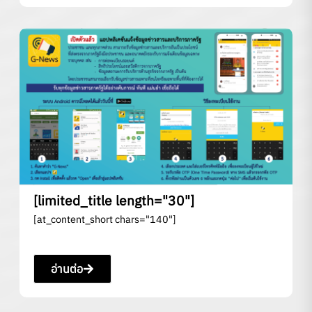
[limited_title length="30"]
[at_content_short chars="140"]
อ่านต่อ