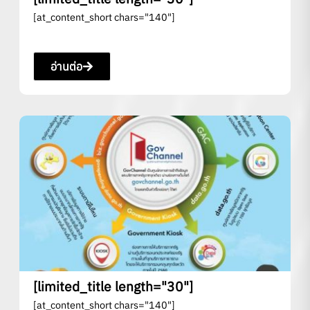
[at_content_short chars="140"]
อ่านต่อ
[limited_title length="30"]
[at_content_short chars="140"]