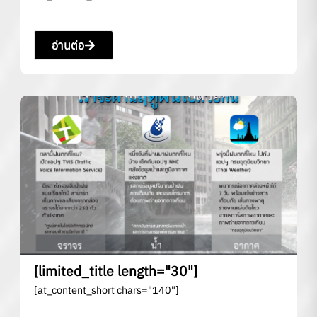
อ่านต่อ
[limited_title length="30"]
[at_content_short chars="140"]