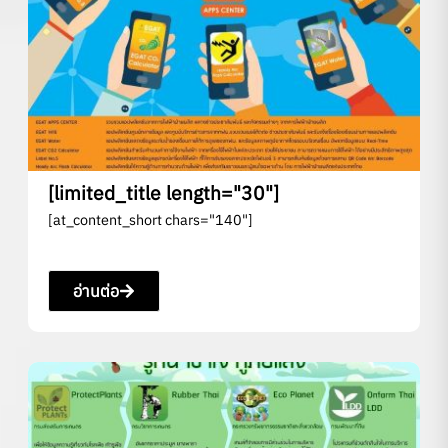
[limited_title length="30"]
[at_content_short chars="140"]
อ่านต่อ