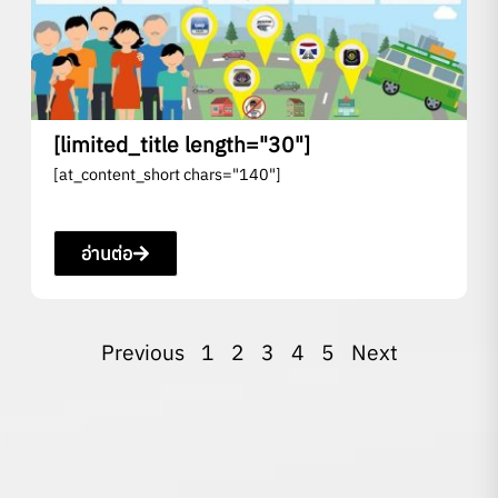
[limited_title length="30"]
[at_content_short chars="140"]
อ่านต่อ
Previous
1
2
3
4
5
Next