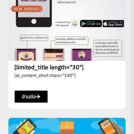
[limited_title length="30"]
[at_content_short chars="140"]
อ่านต่อ