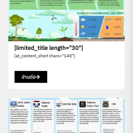
[limited_title length="30"]
[at_content_short chars="140"]
อ่านต่อ