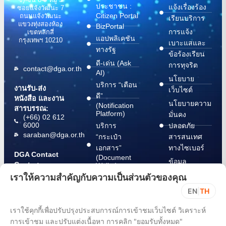
ประชาชน :
แจ้งเรื่องร้อง
ซอยแจ้งวัฒนะ 7
Citizen Portal
ถนนแจ้งวัฒนะ
เรียนบริการ
แขวงทุ่งสองห้อง
BizPortal
การแจ้ง
เขตหลักสี่
แอปพลิเคชัน
กรุงเทพฯ 10210
เบาะแสและ
ทางรัฐ
ข้อร้องเรียน
ดี-เด่น (Ask
การทุจริต
contact@dga.or.th
AI)
นโยบาย
บริการ “เตือน
งานรับ-ส่ง
เว็บไซต์
ดี”
หนังสือ และงาน
นโยบายความ
(Notification
สารบรรณ:
Platform)
มั่นคง
(+66) 02 612
6000
บริการ
ปลอดภัย
saraban@dga.or.th
“กระเป๋า
สารสนเทศ
เอกสาร”
ทางไซเบอร์
DGA Contact
(Document
ข้อมูล
Center:
Wallet)
สนับสนุนการ
(+66) 02 612
เราให้ความสำคัญกับความเป็นส่วนตัวของคุณ
6060
ปฏิบัติตาม
EN
|
TH
พ.ร.บ. การ
ปฏิบัติราชการ
เราใช้คุกกี้เพื่อปรับปรุงประสบการณ์การเข้าชมเว็บไซต์ วิเคราะห์
ทาง
การเข้าชม และปรับแต่งเนื้อหา การคลิก "ยอมรับทั้งหมด"