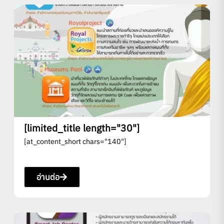
[limited_title length="30"]
[at_content_short chars="140"]
อ่านต่อ