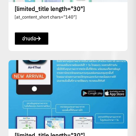
[limited_title length="30"]
[at_content_short chars="140"]
อ่านต่อ
[limited_title length="30"]