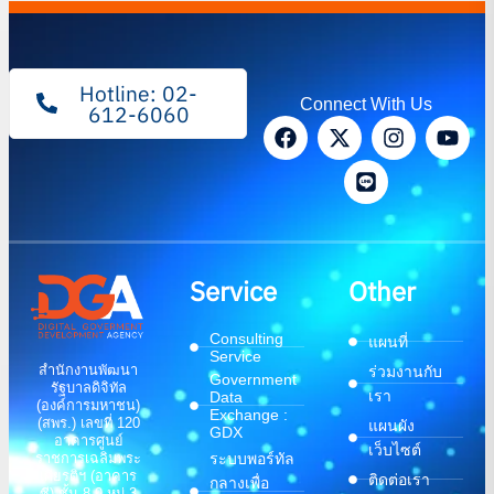
Hotline: 02-
Connect With Us
612-6060
Service
Other
Consulting
แผนที่
Service
สำนักงานพัฒนา
ร่วมงานกับ
Government
รัฐบาลดิจิทัล
เรา
Data
(องค์การมหาชน)
Exchange :
(สพร.) เลขที่ 120
แผนผัง
GDX
อาคารศูนย์
เว็บไซต์
ระบบพอร์ทัล
ราชการเฉลิมพระ
เกียรติฯ (อาคาร
ติดต่อเรา
กลางเพื่อ
ซี) ชั้น 8-9 หมู่ 3