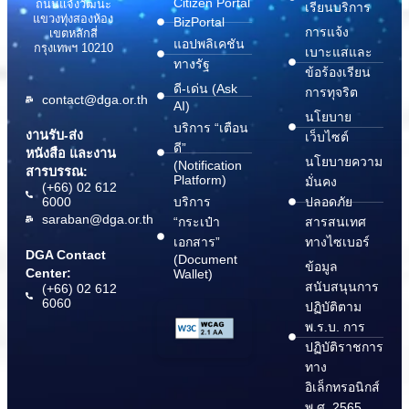
Citizen Portal
ถนนแจ้งวัฒนะ
เรียนบริการ
แขวงทุ่งสองห้อง
BizPortal
การแจ้ง
เขตหลักสี่
แอปพลิเคชัน
กรุงเทพฯ 10210
เบาะแสและ
ทางรัฐ
ข้อร้องเรียน
ดี-เด่น (Ask
การทุจริต
contact@dga.or.th
AI)
นโยบาย
บริการ “เตือน
งานรับ-ส่ง
เว็บไซต์
ดี”
หนังสือ และงาน
นโยบายความ
(Notification
สารบรรณ:
Platform)
มั่นคง
(+66) 02 612
6000
บริการ
ปลอดภัย
saraban@dga.or.th
“กระเป๋า
สารสนเทศ
เอกสาร”
ทางไซเบอร์
DGA Contact
(Document
ข้อมูล
Center:
Wallet)
สนับสนุนการ
(+66) 02 612
6060
ปฏิบัติตาม
พ.ร.บ. การ
ปฏิบัติราชการ
ทาง
อิเล็กทรอนิกส์
พ.ศ. 2565