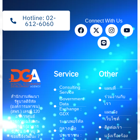
Hotline: 02-
Connect With Us
612-6060
Service
Other
Consulting
แผนที่
Service
สำนักงานพัฒนา
ร่วมงานกับ
Government
รัฐบาลดิจิทัล
เรา
Data
(องค์การมหาชน)
Exchange :
(สพร.) เลขที่ 120
แผนผัง
GDX
อาคารศูนย์
เว็บไซต์
ระบบพอร์ทัล
ราชการเฉลิมพระ
เกียรติฯ (อาคาร
ติดต่อเรา
กลางเพื่อ
ซี) ชั้น 8-9 หมู่ 3
ประชาชน :
แจ้งเรื่องร้อง
ซอยแจ้งวัฒนะ 7