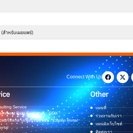
(สำหรับเผยแพร่)
Connect With Us
ice
Other
ulting Service
แผนที่
ernment Data Exchange : GDX
ร่วมงานกับเรา
พอร์ทัลกลางเพื่อประชาชน : Citizen Portal
แผนผังเว็บไซต์
ortal
ติดต่อเรา