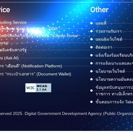
ice
Other
ulting Service
แผนที่
ernment Data Exchange : GDX
ร่วมงานกับเรา
พอร์ทัลกลางเพื่อประชาชน : Citizen Portal
แผนผังเว็บไซต์
ortal
ติดต่อเรา
ลิเคชันทางรัฐ
แจ้งเรื่องร้องเรียนบร
ด่น (Ask AI)
การแจ้งเบาะแสและข้
าร “เตือนดี” (Notification Platform)
นโยบายเว็บไซต์
าร “กระเป๋าเอกสาร” (Document Wallet)
นโยบายความมั่นคง
ข้อมูลสนับสนุนการปฏ
ราชการ ทางอิเล็กทร
ขั้นตอนการแจ้ง Tak
reserved 2025. Digital Government Development Agency (Public Organiz