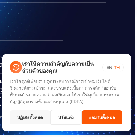
ิการ
เราให้ความสำคัญกับความเป็น
อร้องเรียนการทุจริต
EN
|
TH
ส่วนตัวของคุณ
เราใช้คุกกี้เพื่อปรับปรุงประสบการณ์การเข้าชมเว็บไซต์
ปลอดภัยสารสนเทศทางไซเบอร์
วิเคราะห์การเข้าชม และปรับแต่งเนื้อหา การคลิก "ยอมรับ
ิบัติตาม พ.ร.บ. การปฏิบัติ
ทั้งหมด" หมายความว่าคุณยินยอมให้เราใช้คุกกี้ตามพระราช
อนิกส์ พ.ศ. 2565
บัญญัติคุ้มครองข้อมูลส่วนบุคคล (PDPA)
e Down Notice
ation) (DGA)
ปฏิเสธทั้งหมด
ปรับแต่ง
ยอมรับทั้งหมด