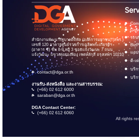
Serv
Cons
Gov
ระบบ
สำนักงานพัฒนารัฐบาลดิจิทัล (องค์การมหาชน) (สพร.)
เลขที่ 120 อาคารศูนย์ราชการเฉลิมพระเกียรติฯ
BizP
(อาคาร ซี) ชั้น 8-9 หมู่ 3 ซอยแจ้งวัฒนะ 7 ถนน
แอปพ
แจ้งวัฒนะ แขวงทุ่งสองห้อง เขตหลักสี่ กรุงเทพฯ 10210
ดี-เ
บริก
contact@dga.or.th
บริก
งานรับ-ส่งหนังสือ และงานสารบรรณ:
(+66) 02 612 6000
saraban@dga.or.th
DGA Contact Center:
(+66) 02 612 6060
All rights 