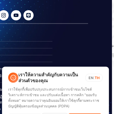
ิการ
เราให้ความสำคัญกับความเป็น
อร้องเรียนการทุจริต
EN
|
TH
ส่วนตัวของคุณ
เราใช้คุกกี้เพื่อปรับปรุงประสบการณ์การเข้าชมเว็บไซต์
ปลอดภัยสารสนเทศทางไซเบอร์
วิเคราะห์การเข้าชม และปรับแต่งเนื้อหา การคลิก "ยอมรับ
ิบัติตาม พ.ร.บ. การปฏิบัติ
ทั้งหมด" หมายความว่าคุณยินยอมให้เราใช้คุกกี้ตามพระราช
อนิกส์ พ.ศ. 2565
บัญญัติคุ้มครองข้อมูลส่วนบุคคล (PDPA)
e Down Notice