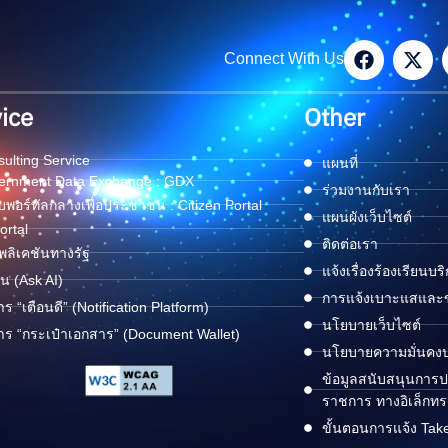
Connect With Us
ice
Other
ulting Service
แผนที่
ernment Data Exchange : GDX
ร่วมงานกับเรา
พอร์ทัลกลางเพื่อประชาชน : Citizen Portal
แผนผังเว็บไซต์
ortal
ติดต่อเรา
ลิเคชันทางรัฐ
แจ้งเรื่องร้องเรียนบร
ด่น (Ask AI)
การแจ้งเบาะแสและข้
าร “เตือนดี” (Notification Platform)
นโยบายเว็บไซต์
าร “กระเป๋าเอกสาร” (Document Wallet)
นโยบายความมั่นคง
ข้อมูลสนับสนุนการปฏ
ราชการ ทางอิเล็กทร
ขั้นตอนการแจ้ง Tak