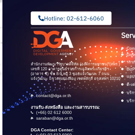
Hotline: 02-612-6060
Serv
Cons
Gov
ระบบ
สำนักงานพัฒนารัฐบาลดิจิทัล (องค์การมหาชน) (สพร.)
เลขที่ 120 อาคารศูนย์ราชการเฉลิมพระเกียรติฯ
BizP
(อาคาร ซี) ชั้น 8-9 หมู่ 3 ซอยแจ้งวัฒนะ 7 ถนน
แอปพ
แจ้งวัฒนะ แขวงทุ่งสองห้อง เขตหลักสี่ กรุงเทพฯ 10210
ดี-เ
บริก
contact@dga.or.th
บริก
งานรับ-ส่งหนังสือ และงานสารบรรณ:
(+66) 02 612 6000
saraban@dga.or.th
DGA Contact Center:
(+66) 02 612 6060