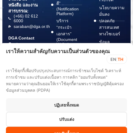
ดี”
หนังสือ และงาน
นโยบายความ
(Notification
สารบรรณ:
Platform)
มั่นคง
(+66) 02 612
6000
บริการ
ปลอดภัย
saraban@dga.or.th
“กระเป๋า
สารสนเทศ
เอกสาร”
ทางไซเบอร์
DGA Contact
(Document
ข้อมูล
Center:
Wallet)
สนับสนุนการ
(+66) 02 612
เราให้ความสำคัญกับความเป็นส่วนตัวของคุณ
6060
ปฏิบัติตาม
EN
|
TH
พ.ร.บ. การ
ปฏิบัติราชการ
เราใช้คุกกี้เพื่อปรับปรุงประสบการณ์การเข้าชมเว็บไซต์ วิเคราะห์
ทาง
การเข้าชม และปรับแต่งเนื้อหา การคลิก "ยอมรับทั้งหมด"
อิเล็กทรอนิกส์
หมายความว่าคุณยินยอมให้เราใช้คุกกี้ตามพระราชบัญญัติคุ้มครอง
พ.ศ. 2565
ข้อมูลส่วนบุคคล (PDPA)
ขั้นตอนการ
แจ้ง Take
ปฏิเสธทั้งหมด
Down Notice
ปรับแต่ง
All rights reserved 2025. Digital Government Development Agency
(Public Organization) (DGA)