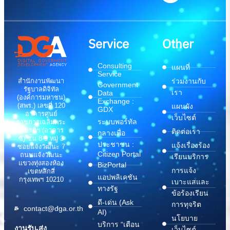
Service
Other
Consulting
แผนที่
Service
สำนักงานพัฒนา
ร่วมงานกับ
Government
รัฐบาลดิจิทัล
เรา
Data
(องค์การมหาชน)
Exchange :
(สพร.) เลขที่ 120
แผนผัง
GDX
อาคารศูนย์
เว็บไซต์
ระบบพอร์ทัล
ราชการเฉลิมพระ
เกียรติฯ (อาคาร
ติดต่อเรา
กลางเพื่อ
ซี) ชั้น 8-9 หมู่ 3
ประชาชน :
แจ้งเรื่องร้อง
ซอยแจ้งวัฒนะ 7
Citizen Portal
ถนนแจ้งวัฒนะ
เรียนบริการ
แขวงทุ่งสองห้อง
BizPortal
การแจ้ง
เขตหลักสี่
แอปพลิเคชัน
กรุงเทพฯ 10210
เบาะแสและ
ทางรัฐ
ข้อร้องเรียน
ดี-เด่น (Ask
การทุจริต
contact@dga.or.th
AI)
นโยบาย
บริการ “เตือน
งานรับ-ส่ง
เว็บไซต์