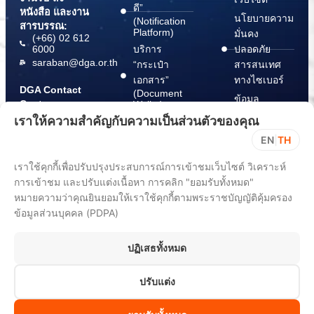
ดี”
หนังสือ และงาน
นโยบายความ
(Notification
สารบรรณ:
Platform)
มั่นคง
(+66) 02 612
6000
บริการ
ปลอดภัย
saraban@dga.or.th
“กระเป๋า
สารสนเทศ
เอกสาร”
ทางไซเบอร์
DGA Contact
(Document
ข้อมูล
Center:
Wallet)
สนับสนุนการ
(+66) 02 612
เราให้ความสำคัญกับความเป็นส่วนตัวของคุณ
6060
ปฏิบัติตาม
EN
|
TH
พ.ร.บ. การ
ปฏิบัติราชการ
เราใช้คุกกี้เพื่อปรับปรุงประสบการณ์การเข้าชมเว็บไซต์ วิเคราะห์
ทาง
การเข้าชม และปรับแต่งเนื้อหา การคลิก "ยอมรับทั้งหมด"
อิเล็กทรอนิกส์
หมายความว่าคุณยินยอมให้เราใช้คุกกี้ตามพระราชบัญญัติคุ้มครอง
พ.ศ. 2565
ข้อมูลส่วนบุคคล (PDPA)
ขั้นตอนการ
แจ้ง Take
ปฏิเสธทั้งหมด
Down Notice
ปรับแต่ง
All rights reserved 2025. Digital Government Development Agency
(Public Organization) (DGA)