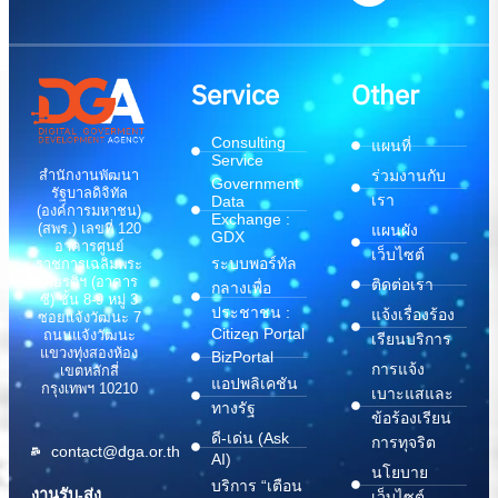
Service
Other
Consulting
แผนที่
Service
สำนักงานพัฒนา
ร่วมงานกับ
Government
รัฐบาลดิจิทัล
เรา
Data
(องค์การมหาชน)
Exchange :
(สพร.) เลขที่ 120
แผนผัง
GDX
อาคารศูนย์
เว็บไซต์
ระบบพอร์ทัล
ราชการเฉลิมพระ
เกียรติฯ (อาคาร
ติดต่อเรา
กลางเพื่อ
ซี) ชั้น 8-9 หมู่ 3
ประชาชน :
แจ้งเรื่องร้อง
ซอยแจ้งวัฒนะ 7
Citizen Portal
ถนนแจ้งวัฒนะ
เรียนบริการ
แขวงทุ่งสองห้อง
BizPortal
การแจ้ง
เขตหลักสี่
แอปพลิเคชัน
กรุงเทพฯ 10210
เบาะแสและ
ทางรัฐ
ข้อร้องเรียน
ดี-เด่น (Ask
การทุจริต
contact@dga.or.th
AI)
นโยบาย
บริการ “เตือน
งานรับ-ส่ง
เว็บไซต์