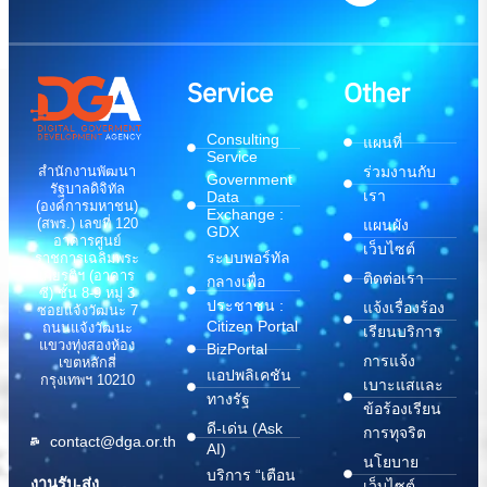
Service
Other
Consulting
แผนที่
Service
สำนักงานพัฒนา
ร่วมงานกับ
Government
รัฐบาลดิจิทัล
เรา
Data
(องค์การมหาชน)
Exchange :
(สพร.) เลขที่ 120
แผนผัง
GDX
อาคารศูนย์
เว็บไซต์
ระบบพอร์ทัล
ราชการเฉลิมพระ
เกียรติฯ (อาคาร
ติดต่อเรา
กลางเพื่อ
ซี) ชั้น 8-9 หมู่ 3
ประชาชน :
แจ้งเรื่องร้อง
ซอยแจ้งวัฒนะ 7
Citizen Portal
ถนนแจ้งวัฒนะ
เรียนบริการ
แขวงทุ่งสองห้อง
BizPortal
การแจ้ง
เขตหลักสี่
แอปพลิเคชัน
กรุงเทพฯ 10210
เบาะแสและ
ทางรัฐ
ข้อร้องเรียน
ดี-เด่น (Ask
การทุจริต
contact@dga.or.th
AI)
นโยบาย
บริการ “เตือน
งานรับ-ส่ง
เว็บไซต์