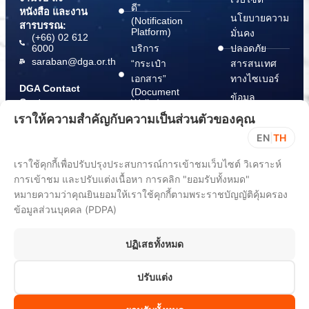
ดี”
หนังสือ และงาน
นโยบายความ
(Notification
สารบรรณ:
Platform)
มั่นคง
(+66) 02 612
6000
บริการ
ปลอดภัย
saraban@dga.or.th
“กระเป๋า
สารสนเทศ
เอกสาร”
ทางไซเบอร์
DGA Contact
(Document
ข้อมูล
Center:
Wallet)
สนับสนุนการ
(+66) 02 612
เราให้ความสำคัญกับความเป็นส่วนตัวของคุณ
6060
ปฏิบัติตาม
EN
|
TH
พ.ร.บ. การ
ปฏิบัติราชการ
เราใช้คุกกี้เพื่อปรับปรุงประสบการณ์การเข้าชมเว็บไซต์ วิเคราะห์
ทาง
การเข้าชม และปรับแต่งเนื้อหา การคลิก "ยอมรับทั้งหมด"
อิเล็กทรอนิกส์
หมายความว่าคุณยินยอมให้เราใช้คุกกี้ตามพระราชบัญญัติคุ้มครอง
พ.ศ. 2565
ข้อมูลส่วนบุคคล (PDPA)
ขั้นตอนการ
แจ้ง Take
ปฏิเสธทั้งหมด
Down Notice
ปรับแต่ง
All rights reserved 2025. Digital Government Development Agency
(Public Organization) (DGA)