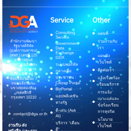
Service
Other
Consulting
แผนที่
Service
สำนักงานพัฒนา
ร่วมงานกับ
Government
รัฐบาลดิจิทัล
เรา
Data
(องค์การมหาชน)
Exchange :
(สพร.) เลขที่ 120
แผนผัง
GDX
อาคารศูนย์
เว็บไซต์
ระบบพอร์ทัล
ราชการเฉลิมพระ
เกียรติฯ (อาคาร
ติดต่อเรา
กลางเพื่อ
ซี) ชั้น 8-9 หมู่ 3
ประชาชน :
แจ้งเรื่องร้อง
ซอยแจ้งวัฒนะ 7
Citizen Portal
ถนนแจ้งวัฒนะ
เรียนบริการ
แขวงทุ่งสองห้อง
BizPortal
การแจ้ง
เขตหลักสี่
แอปพลิเคชัน
กรุงเทพฯ 10210
เบาะแสและ
ทางรัฐ
ข้อร้องเรียน
ดี-เด่น (Ask
การทุจริต
contact@dga.or.th
AI)
นโยบาย
บริการ “เตือน
งานรับ-ส่ง
เว็บไซต์
ดี”
หนังสือ และงาน