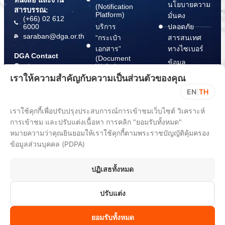
นโยบายความ
(Notification
สารบรรณ:
Platform)
มั่นคง
(+66) 02 612
6000
บริการ
ปลอดภัย
saraban@dga.or.th
“กระเป๋า
สารสนเทศ
เอกสาร”
ทางไซเบอร์
DGA Contact
(Document
ข้อมูล
Center:
Wallet)
สนับสนุนการ
(+66) 02 612
เราให้ความสำคัญกับความเป็นส่วนตัวของคุณ
6060
ปฏิบัติตาม
EN
|
TH
พ.ร.บ. การ
ปฏิบัติราชการ
เราใช้คุกกี้เพื่อปรับปรุงประสบการณ์การเข้าชมเว็บไซต์ วิเคราะห์
ทาง
การเข้าชม และปรับแต่งเนื้อหา การคลิก "ยอมรับทั้งหมด"
อิเล็กทรอนิกส์
หมายความว่าคุณยินยอมให้เราใช้คุกกี้ตามพระราชบัญญัติคุ้มครอง
พ.ศ. 2565
ข้อมูลส่วนบุคคล (PDPA)
ขั้นตอนการ
แจ้ง Take
ปฏิเสธทั้งหมด
Down Notice
ปรับแต่ง
All rights reserved 2025. Digital Government Development Agency
(Public Organization) (DGA)
ยอมรับทั้งหมด