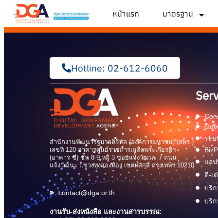
หน้าแรก
มาตรฐาน
Hotline: 02-612-6060
Serv
Cons
Gov
ระบบ
สำนักงานพัฒนารัฐบาลดิจิทัล (องค์การมหาชน) (สพร.)
เลขที่ 120 อาคารศูนย์ราชการเฉลิมพระเกียรติฯ
BizP
(อาคาร ซี) ชั้น 8-9 หมู่ 3 ซอยแจ้งวัฒนะ 7 ถนน
แอปพ
แจ้งวัฒนะ แขวงทุ่งสองห้อง เขตหลักสี่ กรุงเทพฯ 10210
ดี-เ
บริก
contact@dga.or.th
บริก
งานรับ-ส่งหนังสือ และงานสารบรรณ: