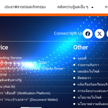
ประชาพิจารณ์และกิจกรรม
คลังความรู้และอื่น ๆ
ก
Connect With Us
ice
Other
ulting Service
แผนที่
ernment Data Exchange : GDX
ร่วมงานกับเรา
พอร์ทัลกลางเพื่อประชาชน : Citizen Portal
แผนผังเว็บไซต์
ortal
ติดต่อเรา
ลิเคชันทางรัฐ
แจ้งเรื่องร้องเรียนบร
ด่น (Ask AI)
การแจ้งเบาะแสและข้
าร “เตือนดี” (Notification Platform)
นโยบายเว็บไซต์
าร “กระเป๋าเอกสาร” (Document Wallet)
นโยบายความมั่นคง