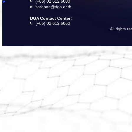
(+66) 02 612 6000
saraban@dga.or.th
DGA Contact Center:
(+66) 02 612 6060
All rights 