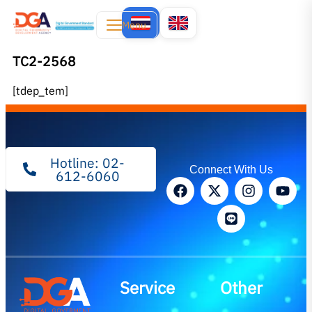
Menu
TC2-2568
[tdep_tem]
Hotline: 02-
Connect With Us
612-6060
Service
Other