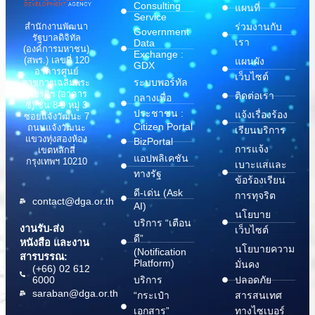
Consulting
แผนที่
Service
สำนักงานพัฒนา
ร่วมงานกับ
Government
รัฐบาลดิจิทัล
เรา
Data
(องค์การมหาชน)
Exchange :
(สพร.) เลขที่ 120
แผนผัง
GDX
อาคารศูนย์
เว็บไซต์
ระบบพอร์ทัล
ราชการเฉลิมพระ
เกียรติฯ (อาคาร
ติดต่อเรา
กลางเพื่อ
ซี) ชั้น 8-9 หมู่ 3
ประชาชน :
แจ้งเรื่องร้อง
ซอยแจ้งวัฒนะ 7
Citizen Portal
ถนนแจ้งวัฒนะ
เรียนบริการ
แขวงทุ่งสองห้อง
BizPortal
การแจ้ง
เขตหลักสี่
แอปพลิเคชัน
กรุงเทพฯ 10210
เบาะแสและ
ทางรัฐ
ข้อร้องเรียน
ดี-เด่น (Ask
การทุจริต
contact@dga.or.th
AI)
นโยบาย
บริการ “เตือน
งานรับ-ส่ง
เว็บไซต์
ดี”
หนังสือ และงาน
นโยบายความ
(Notification
สารบรรณ:
Platform)
มั่นคง
(+66) 02 612
6000
บริการ
ปลอดภัย
saraban@dga.or.th
“กระเป๋า
สารสนเทศ
เอกสาร”
ทางไซเบอร์