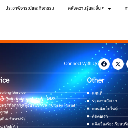
ประชาพิจารณ์และกิจกรรม
คลังความรู้และอื่น ๆ
ก
Connect With Us
ice
Other
ulting Service
แผนที่
ernment Data Exchange : GDX
ร่วมงานกับเรา
พอร์ทัลกลางเพื่อประชาชน : Citizen Portal
แผนผังเว็บไซต์
ortal
ติดต่อเรา
ลิเคชันทางรัฐ
แจ้งเรื่องร้องเรียนบร
ด่น (Ask AI)