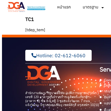
หน้าแรก
มาตรฐาน
TC1
[tdep_tem]
Hotline: 02-612-6060
Serv
Cons
Gov
ระบบ
สำนักงานพัฒนารัฐบาลดิจิทัล (องค์การมหาชน) (สพร.)
เลขที่ 120 อาคารศูนย์ราชการเฉลิมพระเกียรติฯ
BizP
(อาคาร ซี) ชั้น 8-9 หมู่ 3 ซอยแจ้งวัฒนะ 7 ถนน
แอปพ
แจ้งวัฒนะ แขวงทุ่งสองห้อง เขตหลักสี่ กรุงเทพฯ 10210
ดี-เ