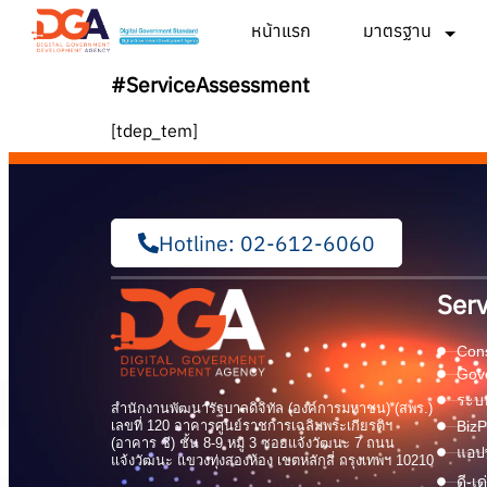
หน้าแรก
มาตรฐาน
#ServiceAssessment
[tdep_tem]
Hotline: 02-612-6060
Serv
Cons
Gov
ระบบ
สำนักงานพัฒนารัฐบาลดิจิทัล (องค์การมหาชน) (สพร.)
เลขที่ 120 อาคารศูนย์ราชการเฉลิมพระเกียรติฯ
BizP
(อาคาร ซี) ชั้น 8-9 หมู่ 3 ซอยแจ้งวัฒนะ 7 ถนน
แอปพ
แจ้งวัฒนะ แขวงทุ่งสองห้อง เขตหลักสี่ กรุงเทพฯ 10210
ดี-เ