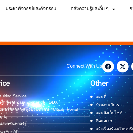
ประชาพิจารณ์และกิจกรรม
คลังความรู้และอื่น ๆ
ก
Connect With Us
ice
Other
ulting Service
แผนที่
ernment Data Exchange : GDX
ร่วมงานกับเรา
พอร์ทัลกลางเพื่อประชาชน : Citizen Portal
แผนผังเว็บไซต์
ortal
ติดต่อเรา
ลิเคชันทางรัฐ
แจ้งเรื่องร้องเรียนบร
ด่น (Ask AI)