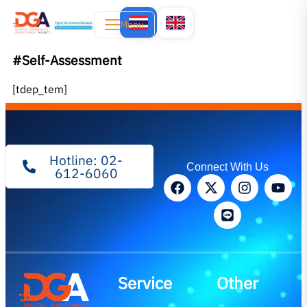
Menu
#Self-Assessment
[tdep_tem]
Hotline: 02-
Connect With Us
612-6060
Service
Other