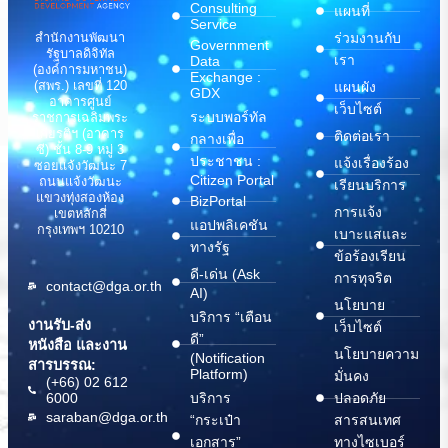
Consulting
แผนที่
Service
สำนักงานพัฒนา
ร่วมงานกับ
Government
รัฐบาลดิจิทัล
เรา
Data
(องค์การมหาชน)
Exchange :
(สพร.) เลขที่ 120
แผนผัง
GDX
อาคารศูนย์
เว็บไซต์
ระบบพอร์ทัล
ราชการเฉลิมพระ
เกียรติฯ (อาคาร
ติดต่อเรา
กลางเพื่อ
ซี) ชั้น 8-9 หมู่ 3
ประชาชน :
แจ้งเรื่องร้อง
ซอยแจ้งวัฒนะ 7
Citizen Portal
ถนนแจ้งวัฒนะ
เรียนบริการ
แขวงทุ่งสองห้อง
BizPortal
การแจ้ง
เขตหลักสี่
แอปพลิเคชัน
กรุงเทพฯ 10210
เบาะแสและ
ทางรัฐ
ข้อร้องเรียน
ดี-เด่น (Ask
การทุจริต
contact@dga.or.th
AI)
นโยบาย
บริการ “เตือน
งานรับ-ส่ง
เว็บไซต์
ดี”
หนังสือ และงาน
นโยบายความ
(Notification
สารบรรณ:
Platform)
มั่นคง
(+66) 02 612
6000
บริการ
ปลอดภัย
saraban@dga.or.th
“กระเป๋า
สารสนเทศ
เอกสาร”
ทางไซเบอร์