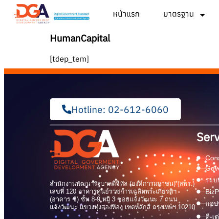
หน้าแรก
มาตรฐาน
HumanCapital
[tdep_tem]
Hotline: 02-612-6060
Serv
Cons
Gov
ระบบ
สำนักงานพัฒนารัฐบาลดิจิทัล (องค์การมหาชน) (สพร.)
เลขที่ 120 อาคารศูนย์ราชการเฉลิมพระเกียรติฯ
BizP
(อาคาร ซี) ชั้น 8-9 หมู่ 3 ซอยแจ้งวัฒนะ 7 ถนน
แอปพ
แจ้งวัฒนะ แขวงทุ่งสองห้อง เขตหลักสี่ กรุงเทพฯ 10210
ดี-เ