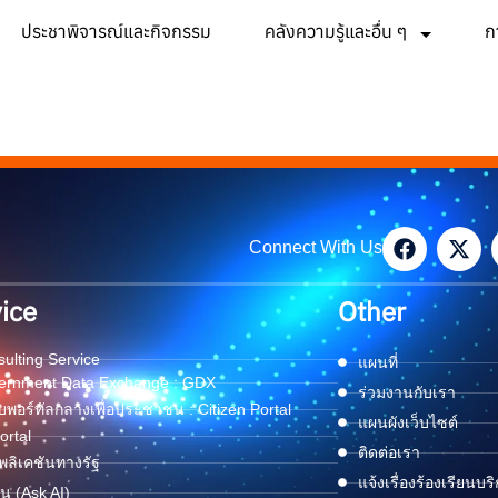
ประชาพิจารณ์และกิจกรรม
คลังความรู้และอื่น ๆ
ก
Connect With Us
ice
Other
ulting Service
แผนที่
ernment Data Exchange : GDX
ร่วมงานกับเรา
พอร์ทัลกลางเพื่อประชาชน : Citizen Portal
แผนผังเว็บไซต์
ortal
ติดต่อเรา
ลิเคชันทางรัฐ
แจ้งเรื่องร้องเรียนบร
ด่น (Ask AI)