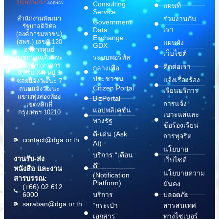
Consulting
แผนที่
Service
สำนักงานพัฒนา
ร่วมงานกับ
Government
รัฐบาลดิจิทัล
เรา
Data
(องค์การมหาชน)
Exchange :
(สพร.) เลขที่ 120
แผนผัง
GDX
อาคารศูนย์
เว็บไซต์
ระบบพอร์ทัล
ราชการเฉลิมพระ
เกียรติฯ (อาคาร
ติดต่อเรา
กลางเพื่อ
ซี) ชั้น 8-9 หมู่ 3
ประชาชน :
แจ้งเรื่องร้อง
ซอยแจ้งวัฒนะ 7
Citizen Portal
ถนนแจ้งวัฒนะ
เรียนบริการ
แขวงทุ่งสองห้อง
BizPortal
การแจ้ง
เขตหลักสี่
แอปพลิเคชัน
กรุงเทพฯ 10210
เบาะแสและ
ทางรัฐ
ข้อร้องเรียน
ดี-เด่น (Ask
การทุจริต
contact@dga.or.th
AI)
นโยบาย
บริการ “เตือน
งานรับ-ส่ง
เว็บไซต์
ดี”
หนังสือ และงาน
นโยบายความ
(Notification
สารบรรณ:
Platform)
มั่นคง
(+66) 02 612
6000
บริการ
ปลอดภัย
saraban@dga.or.th
“กระเป๋า
สารสนเทศ
เอกสาร”
ทางไซเบอร์