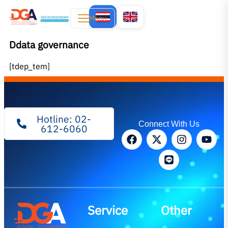
Menu
Ddata governance
[tdep_tem]
Hotline: 02-
Connect With Us
612-6060
Service
Other