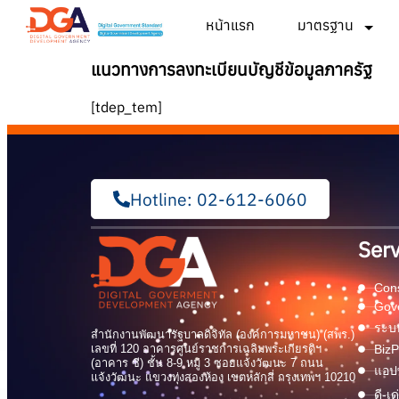
หน้าแรก
มาตรฐาน
แนวทางการลงทะเบียนบัญชีข้อมูลภาครัฐ
[tdep_tem]
Hotline: 02-612-6060
Serv
Cons
Gov
ระบบ
สำนักงานพัฒนารัฐบาลดิจิทัล (องค์การมหาชน) (สพร.)
เลขที่ 120 อาคารศูนย์ราชการเฉลิมพระเกียรติฯ
BizP
(อาคาร ซี) ชั้น 8-9 หมู่ 3 ซอยแจ้งวัฒนะ 7 ถนน
แอปพ
แจ้งวัฒนะ แขวงทุ่งสองห้อง เขตหลักสี่ กรุงเทพฯ 10210
ดี-เ