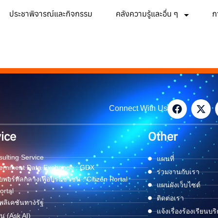
ประชาพิจารณ์และกิจกรรม
คลังความรู้และอื่น ๆ
ก
Connect With Us
ice
Other
ulting Service
แผนที่
ernment Data Exchange : GDX
ร่วมงานกับเรา
พอร์ทัลกลางเพื่อประชาชน : Citizen Portal
แผนผังเว็บไซต์
ortal
ติดต่อเรา
ลิเคชันทางรัฐ
แจ้งเรื่องร้องเรียนบร
ด่น (Ask AI)