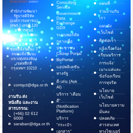
Consulting
แผนที่
Service
สำนักงานพัฒนา
ร่วมงานกับ
Government
รัฐบาลดิจิทัล
เรา
Data
(องค์การมหาชน)
Exchange :
(สพร.) เลขที่ 120
แผนผัง
GDX
อาคารศูนย์
เว็บไซต์
ระบบพอร์ทัล
ราชการเฉลิมพระ
เกียรติฯ (อาคาร
ติดต่อเรา
กลางเพื่อ
ซี) ชั้น 8-9 หมู่ 3
ประชาชน :
แจ้งเรื่องร้อง
ซอยแจ้งวัฒนะ 7
Citizen Portal
ถนนแจ้งวัฒนะ
เรียนบริการ
แขวงทุ่งสองห้อง
BizPortal
การแจ้ง
เขตหลักสี่
แอปพลิเคชัน
กรุงเทพฯ 10210
เบาะแสและ
ทางรัฐ
ข้อร้องเรียน
ดี-เด่น (Ask
การทุจริต
contact@dga.or.th
AI)
นโยบาย
บริการ “เตือน
งานรับ-ส่ง
เว็บไซต์
ดี”
หนังสือ และงาน
นโยบายความ
(Notification
สารบรรณ:
Platform)
มั่นคง
(+66) 02 612
6000
บริการ
ปลอดภัย
saraban@dga.or.th
“กระเป๋า
สารสนเทศ
เอกสาร”
ทางไซเบอร์