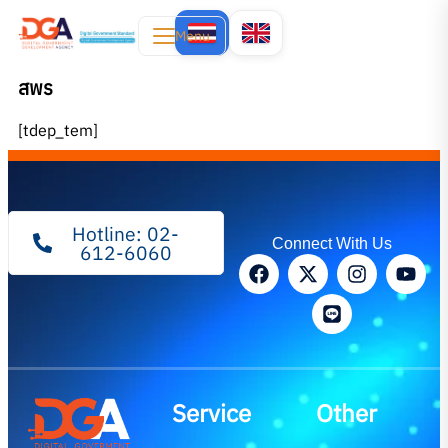
Menu
สพร
[tdep_tem]
Hotline: 02-
Connect With Us
612-6060
Service
Other