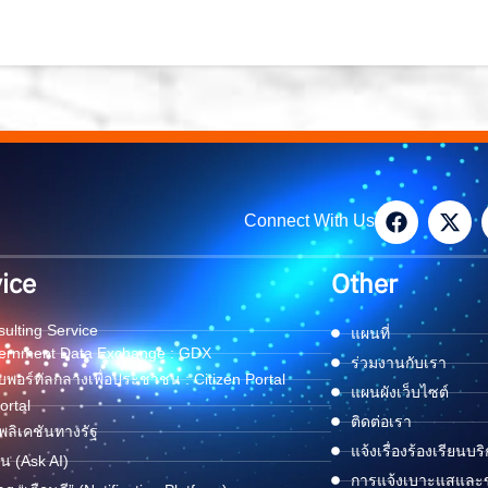
Connect With Us
ice
Other
ulting Service
แผนที่
ernment Data Exchange : GDX
ร่วมงานกับเรา
พอร์ทัลกลางเพื่อประชาชน : Citizen Portal
แผนผังเว็บไซต์
ortal
ติดต่อเรา
ลิเคชันทางรัฐ
แจ้งเรื่องร้องเรียนบร
ด่น (Ask AI)
การแจ้งเบาะแสและข้