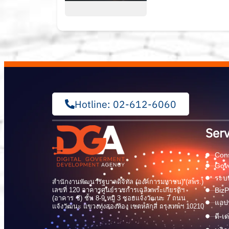
Hotline: 02-612-6060
Serv
Cons
Gov
ระบบ
สำนักงานพัฒนารัฐบาลดิจิทัล (องค์การมหาชน) (สพร.)
เลขที่ 120 อาคารศูนย์ราชการเฉลิมพระเกียรติฯ
BizP
(อาคาร ซี) ชั้น 8-9 หมู่ 3 ซอยแจ้งวัฒนะ 7 ถนน
แอปพ
แจ้งวัฒนะ แขวงทุ่งสองห้อง เขตหลักสี่ กรุงเทพฯ 10210
ดี-เ