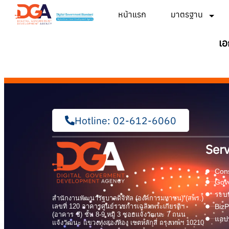
หน้าแรก
มาตรฐาน
เอ
Hotline: 02-612-6060
Serv
Cons
Gov
ระบบ
สำนักงานพัฒนารัฐบาลดิจิทัล (องค์การมหาชน) (สพร.)
เลขที่ 120 อาคารศูนย์ราชการเฉลิมพระเกียรติฯ
BizP
(อาคาร ซี) ชั้น 8-9 หมู่ 3 ซอยแจ้งวัฒนะ 7 ถนน
แอปพ
แจ้งวัฒนะ แขวงทุ่งสองห้อง เขตหลักสี่ กรุงเทพฯ 10210