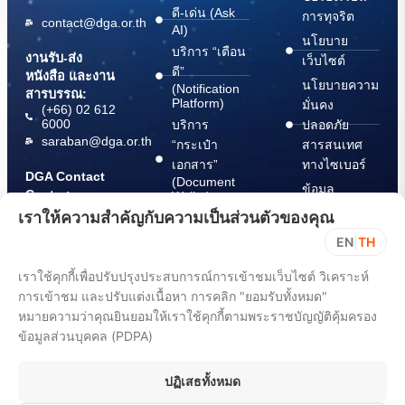
ดี-เด่น (Ask
การทุจริต
contact@dga.or.th
AI)
นโยบาย
บริการ “เตือน
งานรับ-ส่ง
เว็บไซต์
ดี”
หนังสือ และงาน
นโยบายความ
(Notification
สารบรรณ:
Platform)
มั่นคง
(+66) 02 612
6000
บริการ
ปลอดภัย
saraban@dga.or.th
“กระเป๋า
สารสนเทศ
เอกสาร”
ทางไซเบอร์
DGA Contact
(Document
ข้อมูล
Center:
Wallet)
สนับสนุนการ
(+66) 02 612
เราให้ความสำคัญกับความเป็นส่วนตัวของคุณ
6060
ปฏิบัติตาม
EN
|
TH
พ.ร.บ. การ
ปฏิบัติราชการ
เราใช้คุกกี้เพื่อปรับปรุงประสบการณ์การเข้าชมเว็บไซต์ วิเคราะห์
ทาง
การเข้าชม และปรับแต่งเนื้อหา การคลิก "ยอมรับทั้งหมด"
อิเล็กทรอนิกส์
หมายความว่าคุณยินยอมให้เราใช้คุกกี้ตามพระราชบัญญัติคุ้มครอง
พ.ศ. 2565
ข้อมูลส่วนบุคคล (PDPA)
ขั้นตอนการ
แจ้ง Take
ปฏิเสธทั้งหมด
Down Notice