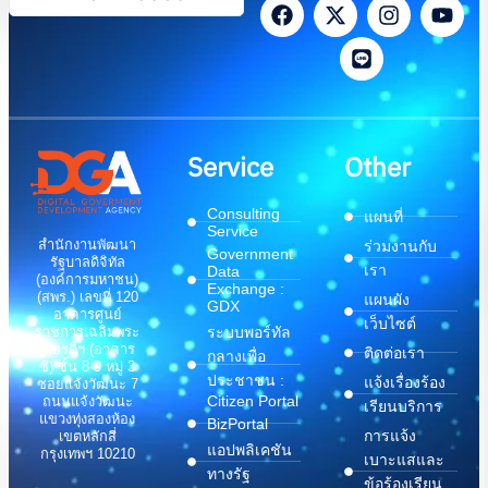
Service
Other
Consulting
แผนที่
Service
สำนักงานพัฒนา
ร่วมงานกับ
Government
รัฐบาลดิจิทัล
เรา
Data
(องค์การมหาชน)
Exchange :
(สพร.) เลขที่ 120
แผนผัง
GDX
อาคารศูนย์
เว็บไซต์
ระบบพอร์ทัล
ราชการเฉลิมพระ
เกียรติฯ (อาคาร
ติดต่อเรา
กลางเพื่อ
ซี) ชั้น 8-9 หมู่ 3
ประชาชน :
แจ้งเรื่องร้อง
ซอยแจ้งวัฒนะ 7
Citizen Portal
ถนนแจ้งวัฒนะ
เรียนบริการ
แขวงทุ่งสองห้อง
BizPortal
การแจ้ง
เขตหลักสี่
แอปพลิเคชัน
กรุงเทพฯ 10210
เบาะแสและ
ทางรัฐ
ข้อร้องเรียน