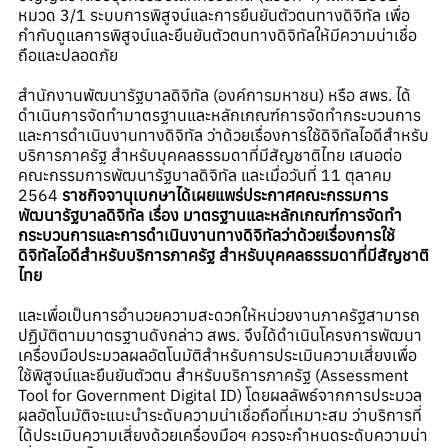
หมวด 3/1 ระบบการพิสูจน์และการยืนยันตัวตนทางดิจิทัล เพื่อ
กำกับดูแลการพิสูจน์และยืนยันตัวตนทางดิจิทัลให้มีความน่าเชื่อ
ถือและปลอดภัย
สำนักงานพัฒนารัฐบาลดิจิทัล (องค์การมหาชน) หรือ สพร. ได้
ดำเนินการจัดทำมาตรฐานและหลักเกณฑ์การจัดทำกระบวนการ
และการดำเนินงานทางดิจิทัล ว่าด้วยเรื่องการใช้ดิจิทัลไอดีสำหรับ
บริการภาครัฐ สำหรับบุคคลธรรมดาที่มีสัญชาติไทย เสนอต่อ
คณะกรรมการพัฒนารัฐบาลดิจิทัล และ
เมื่อวันที่ 11 ตุลาคม
2564
ราชกิจจานุเบกษาได้เผยแพร่ประกาศคณะกรรมการ
พัฒนารัฐบาลดิจิทัล เรื่อง มาตรฐานและหลักเกณฑ์การจัดทำ
กระบวนการและการดำเนินงานทางดิจิทัลว่าด้วยเรื่องการใช้
ดิจิทัลไอดีสำหรับบริการภาครัฐ สำหรับบุคคลธรรมดาที่มีสัญชาติ
ไทย
และเพื่อเป็นการอำนวยความสะดวกให้หน่วยงานภาครัฐสามารถ
ปฏิบัติตามมาตรฐานดังกล่าว สพร. จึงได้ดำเนินโครงการพัฒนา
เครื่องมือประมวลผลอัตโนมัติสำหรับการประเมินความเสี่ยงเพื่อ
ใช้พิสูจน์และยืนยันตัวตน สำหรับบริการภาครัฐ (Assessment
Tool for Government Digital ID) โดยผลลัพธ์จากการประมวล
ผลอัตโนมัติจะแนะนำระดับความน่าเชื่อถือที่เหมาะสม ว่าบริการที่
ได้ประเมินความเสี่ยงด้วยเครื่องมือฯ ควรจะกำหนดระดับความน่า