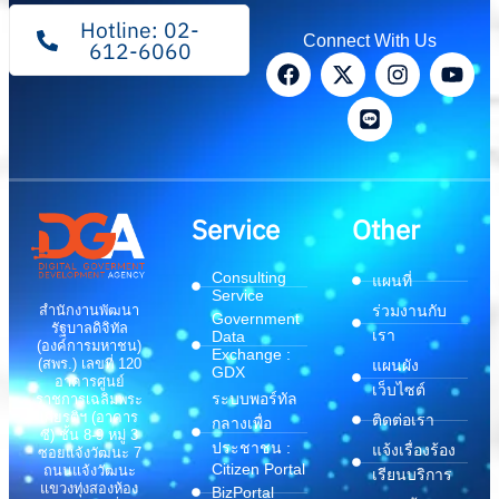
Hotline: 02-
Connect With Us
612-6060
Service
Other
Consulting
แผนที่
Service
สำนักงานพัฒนา
ร่วมงานกับ
Government
รัฐบาลดิจิทัล
เรา
Data
(องค์การมหาชน)
Exchange :
(สพร.) เลขที่ 120
แผนผัง
GDX
อาคารศูนย์
เว็บไซต์
ระบบพอร์ทัล
ราชการเฉลิมพระ
เกียรติฯ (อาคาร
ติดต่อเรา
กลางเพื่อ
ซี) ชั้น 8-9 หมู่ 3
ประชาชน :
แจ้งเรื่องร้อง
ซอยแจ้งวัฒนะ 7
Citizen Portal
ถนนแจ้งวัฒนะ
เรียนบริการ
แขวงทุ่งสองห้อง
BizPortal