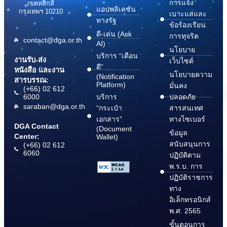
การแจ้ง
เขตหลักสี่
แอปพลิเคชัน
กรุงเทพฯ 10210
เบาะแสและ
ทางรัฐ
ข้อร้องเรียน
ดี-เด่น (Ask
การทุจริต
contact@dga.or.th
AI)
นโยบาย
บริการ “เตือน
งานรับ-ส่ง
เว็บไซต์
ดี”
หนังสือ และงาน
นโยบายความ
(Notification
สารบรรณ:
Platform)
มั่นคง
(+66) 02 612
6000
บริการ
ปลอดภัย
saraban@dga.or.th
“กระเป๋า
สารสนเทศ
เอกสาร”
ทางไซเบอร์
DGA Contact
(Document
ข้อมูล
Center:
Wallet)
สนับสนุนการ
(+66) 02 612
6060
ปฏิบัติตาม
พ.ร.บ. การ
ปฏิบัติราชการ
ทาง
อิเล็กทรอนิกส์
พ.ศ. 2565
ขั้นตอนการ