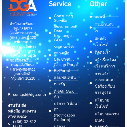
Service
Other
Consulting
แผนที่
Service
สำนักงานพัฒนา
ร่วมงานกับ
Government
รัฐบาลดิจิทัล
เรา
Data
(องค์การมหาชน)
Exchange :
(สพร.) เลขที่ 120
แผนผัง
GDX
อาคารศูนย์
เว็บไซต์
ระบบพอร์ทัล
ราชการเฉลิมพระ
เกียรติฯ (อาคาร
ติดต่อเรา
กลางเพื่อ
ซี) ชั้น 8-9 หมู่ 3
ประชาชน :
แจ้งเรื่องร้อง
ซอยแจ้งวัฒนะ 7
Citizen Portal
ถนนแจ้งวัฒนะ
เรียนบริการ
แขวงทุ่งสองห้อง
BizPortal
การแจ้ง
เขตหลักสี่
แอปพลิเคชัน
กรุงเทพฯ 10210
เบาะแสและ
ทางรัฐ
ข้อร้องเรียน
ดี-เด่น (Ask
การทุจริต
contact@dga.or.th
AI)
นโยบาย
บริการ “เตือน
งานรับ-ส่ง
เว็บไซต์
ดี”
หนังสือ และงาน
นโยบายความ
(Notification
สารบรรณ:
Platform)
มั่นคง
(+66) 02 612
6000
บริการ
ปลอดภัย