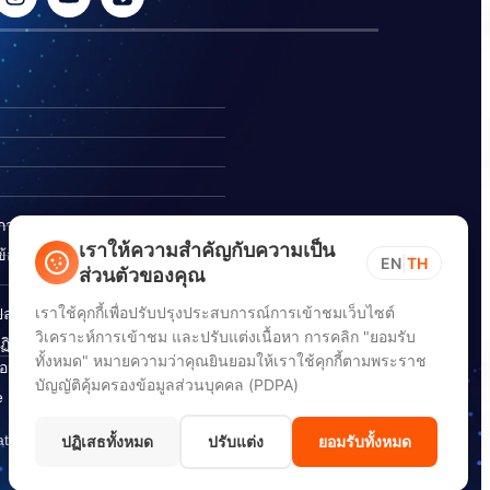
ิการ
เราให้ความสำคัญกับความเป็น
อร้องเรียนการทุจริต
EN
|
TH
ส่วนตัวของคุณ
เราใช้คุกกี้เพื่อปรับปรุงประสบการณ์การเข้าชมเว็บไซต์
ปลอดภัยสารสนเทศทางไซเบอร์
วิเคราะห์การเข้าชม และปรับแต่งเนื้อหา การคลิก "ยอมรับ
ิบัติตาม พ.ร.บ. การปฏิบัติ
ทั้งหมด" หมายความว่าคุณยินยอมให้เราใช้คุกกี้ตามพระราช
อนิกส์ พ.ศ. 2565
บัญญัติคุ้มครองข้อมูลส่วนบุคคล (PDPA)
e Down Notice
ation) (DGA)
ปฏิเสธทั้งหมด
ปรับแต่ง
ยอมรับทั้งหมด