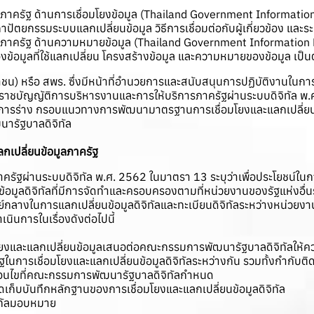
ูลภาครัฐ ด้านการเชื่อมโยงข้อมูล (Thailand Government Informat
ถาปัตยกรรมระบบแลกเปลี่ยนข้อมูล วิธีการเชื่อมต่อกับผู้เกี่ยวข้อง แล
มูลภาครัฐ ด้านความหมายข้อมูล (Thailand Government Informatio
องข้อมูลที่ใช้แลกเปลี่ยน โครงสร้างข้อมูล และความหมายของข้อมูล เป็น
าชน) หรือ สพร. ซึ่งมีหน้าที่อำนวยการและสนับสนุนการปฏิบัติงานในกา
าชบัญญัติการบริหารงานและการให้บริการภาครัฐผ่านระบบดิจิทัล พ
นการร่าง กรอบแนวทางการพัฒนามาตรฐานการเชื่อมโยงและแลกเปลี่ยนข้
ารัฐบาลดิจิทัล
กเปลี่ยนข้อมูลภาครัฐ
รัฐผ่านระบบดิจิทัล พ.ศ. 2562 ในมาตรา 13 ระบุว่าเพื่อประโยชน์ใ
นข้อมูลดิจิทัลที่มีการจัดทำและครอบครองตามที่หน่วยงานของรัฐแห่งอื
นศูนย์กลางในการแลกเปลี่ยนข้อมูลดิจิทัลและทะเบียนดิจิทัลระหว่างหน่
ินการในเรื่องดังต่อไปนี้
ยงและแลกเปลี่ยนข้อมูลเสนอต่อคณะกรรมการพัฒนารัฐบาลดิจิทัลให้ค
ในการเชื่อมโยงและแลกเปลี่ยนข้อมูลดิจิทัลระหว่างกัน รวมทั้งกำกับ
ื่อนไขที่คณะกรรมการพัฒนารัฐบาลดิจิทัลกำหนด
ดเก็บบันทึกหลักฐานของการเชื่อมโยงและแลกเปลี่ยนข้อมูลดิจิทัล
ิทัลมอบหมาย