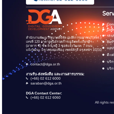
Serv
Cons
Gov
ระบบ
สำนักงานพัฒนารัฐบาลดิจิทัล (องค์การมหาชน) (สพร.)
เลขที่ 120 อาคารศูนย์ราชการเฉลิมพระเกียรติฯ
BizP
(อาคาร ซี) ชั้น 8-9 หมู่ 3 ซอยแจ้งวัฒนะ 7 ถนน
แอปพ
แจ้งวัฒนะ แขวงทุ่งสองห้อง เขตหลักสี่ กรุงเทพฯ 10210
ดี-เ
บริก
contact@dga.or.th
บริก
งานรับ-ส่งหนังสือ และงานสารบรรณ:
(+66) 02 612 6000
saraban@dga.or.th
DGA Contact Center:
(+66) 02 612 6060
All rights 