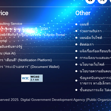
ice
Other
ulting Service
แผนที่
ernment Data Exchange : GDX
ร่วมงานกับเรา
พอร์ทัลกลางเพื่อประชาชน : Citizen Portal
แผนผังเว็บไซต์
ortal
ติดต่อเรา
ลิเคชันทางรัฐ
แจ้งเรื่องร้องเรียนบร
ด่น (Ask AI)
การแจ้งเบาะแสและข้
าร “เตือนดี” (Notification Platform)
นโยบายเว็บไซต์
าร “กระเป๋าเอกสาร” (Document Wallet)
นโยบายความมั่นคง
ข้อมูลสนับสนุนการปฏ
ราชการ ทางอิเล็กทร
ขั้นตอนการแจ้ง Tak
reserved 2025. Digital Government Development Agency (Public Organiz