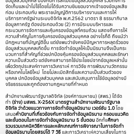
ข้อมูลส่วนบุคคล ป้องกันการละเมิดข้อมูลส่วนบุคคล รวมถึงการ
จัดเก็บและนำไปใช้โดยไม่ได้รับความยินยอมจากเจ้าของข้อมูลเสีย
ก่อน ประกอบกับ พระราชบัญญัติการบริหารงานและการให้
บริการภาครัฐผ่านระบบดิจิทัล พ.ศ.2562 มาตรา 8 ธรรมาภิบาล
ข้อมูลภาครัฐ ต้องประกอบด้วย (2) การมีระบบบริหารและ
กระบวนการจัดการและคุ้มครองข้อมูลที่ครบถ้วน แสดงถึงการให้
ความสำคัญในการคุ้มครองข้อมูลส่วนบุคคล อย่างไรก็ดี ถึงแม้ว่า
มีกฎหมายที่บัญญัติขึ้น แต่ยังพบว่ายังคงมีปัญหาการหลุดรั่วของ
ข้อมูลส่วนบุคคลเกิดขึ้น การจัดทำข้อมูลให้เป็นนิรนามจึงเป็นกระ
บวนการที่สำคัญที่ช่วยปกป้องคุ้มครองข้อมูลส่วนบุคคลและรักษา
ความเป็นส่วนตัว แต่ยังคงสามารถใช้ประโยชน์จากข้อมูลเหล่านั้น
เพื่อวัตถุประสงค์ทางการวิเคราะห์ การวิจัย การพัฒนานวัตกรรม
หรือเทคโนโลยีใหม่ โดยไม่ละเมิดสิทธิ์และความเป็นส่วนตัวของ
บุคคล ปกป้องข้อมูลส่วนบุคคล และสนับสนุนการใช้ข้อมูลอย่างมี
จริยธรรมและถูกต้องตามกฎหมายที่กำหนด
สำนักงานพัฒนารัฐบาลดิจิทัล (องค์การมหาชน) (สพร.) ได้จัด
ทำ
(ร่าง) มสพร. X-256X มาตรฐานสำนักงานพัฒนารัฐบาล
ดิจิทัล ว่าด้วยแนวทางการจัดทำข้อมูลนิรนาม เวอร์ชัน 1.0
โดย
เสนอ
คำนิยามที่เกี่ยวข้องกับการจัดทำข้อมูลนิรนาม
กรอบแนวคิด
และขั้นตอนในการจัดทำข้อมูลนิรนาม 5 ขั้นตอน
อีกทั้ง
ศึกษา
รวบรวมเทคนิควิธีการและหลักเกณฑ์การพิจารณาในการจัดทำ
ข้อมูลนิรนามโดยสรุปได้ 7 วิธี
และการวิเคราะห์ความเสี่ยงในการ