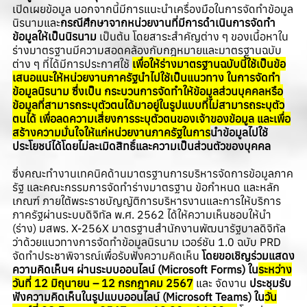
เปิดเผยข้อมูล นอกจากนี้มีการแนะนำเครื่องมือในการจัดทำข้อมูล
นิรนามและ
กรณีศึกษาจากหน่วยงานที่มีการดำเนินการจัดทำ
ข้อมูลให้เป็นนิรนาม
เป็นต้น โดยสาระสำคัญต่าง ๆ ของเนื้อหาใน
ร่างมาตรฐานมีความสอดคล้องกับกฎหมายและมาตรฐานฉบับ
ต่าง ๆ ที่ได้มีการประกาศใช้
เพื่อให้ร่างมาตรฐานฉบับนี้ใช้เป็นข้อ
เสนอแนะให้หน่วยงานภาครัฐนำไปใช้เป็นแนวทาง ในการจัดทำ
ข้อมูลนิรนาม ซึ่งเป็น กระบวนการจัดทำให้ข้อมูลส่วนบุคคลหรือ
ข้อมูลที่สามารถระบุตัวตนได้มาอยู่ในรูปแบบที่ไม่สามารถระบุตัว
ตนได้ เพื่อลดความเสี่ยงการระบุตัวตนของเจ้าของข้อมูล และเพื่อ
สร้างความมั่นใจให้แก่หน่วยงานภาครัฐในการ
นำข้อมูลไปใช้
ประโยชน์ได้โดยไม่ละเมิดสิทธิ์และความเป็นส่วนตัวของบุคคล
ซึ่งคณะทำงานเทคนิคด้านมาตรฐานการบริหารจัดการข้อมูลภาค
รัฐ และคณะกรรมการจัดทำร่างมาตรฐาน ข้อกำหนด และหลัก
เกณฑ์ ภายใต้พระราชบัญญัติการบริหารงานและการให้บริการ
ภาครัฐผ่านระบบดิจิทัล พ.ศ. 2562 ได้ให้ความเห็นชอบให้นำ
(ร่าง) มสพร. X-256X มาตรฐานสำนักงานพัฒนารัฐบาลดิจิทัล
ว่าด้วยแนวทางการจัดทำข้อมูลนิรนาม เวอร์ชัน 1.0 ฉบับ PRD
จัดทำประชาพิจารณ์เพื่อรับฟังความคิดเห็น
โดยขอเชิญร่วมแสดง
ความคิดเห็นฯ ผ่านระบบออนไลน์ (Microsoft Forms) ใน
ระหว่าง
วันที่ 12 มิถุนายน – 12 กรกฎาคม 2567
และ จัดงาน
ประชุมรับ
ฟังความคิดเห็นในรูปแบบออนไลน์ (Microsoft Teams) ใน
วัน