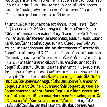
เพื่อวัตถุประสงค์ทางการวิเคราะห์ การวิจัย การพัฒนานวัตกรรม
หรือเทคโนโลยีใหม่ โดยไม่ละเมิดสิทธิ์และความเป็นส่วนตัวของ
บุคคล ปกป้องข้อมูลส่วนบุคคล และสนับสนุนการใช้ข้อมูลอย่างมี
จริยธรรมและถูกต้องตามกฎหมายที่กำหนด
สำนักงานพัฒนารัฐบาลดิจิทัล (องค์การมหาชน) (สพร.) ได้จัด
ทำ
(ร่าง) มสพร. X-256X มาตรฐานสำนักงานพัฒนารัฐบาล
ดิจิทัล ว่าด้วยแนวทางการจัดทำข้อมูลนิรนาม เวอร์ชัน 1.0
โดย
เสนอ
คำนิยามที่เกี่ยวข้องกับการจัดทำข้อมูลนิรนาม
กรอบแนวคิด
และขั้นตอนในการจัดทำข้อมูลนิรนาม 5 ขั้นตอน
อีกทั้ง
ศึกษา
รวบรวมเทคนิควิธีการและหลักเกณฑ์การพิจารณาในการจัดทำ
ข้อมูลนิรนามโดยสรุปได้ 7 วิธี
และการวิเคราะห์ความเสี่ยงในการ
เปิดเผยข้อมูล นอกจากนี้มีการแนะนำเครื่องมือในการจัดทำข้อมูล
นิรนามและ
กรณีศึกษาจากหน่วยงานที่มีการดำเนินการจัดทำ
ข้อมูลให้เป็นนิรนาม
เป็นต้น โดยสาระสำคัญต่าง ๆ ของเนื้อหาใน
ร่างมาตรฐานมีความสอดคล้องกับกฎหมายและมาตรฐานฉบับ
ต่าง ๆ ที่ได้มีการประกาศใช้
เพื่อให้ร่างมาตรฐานฉบับนี้ใช้เป็นข้อ
เสนอแนะให้หน่วยงานภาครัฐนำไปใช้เป็นแนวทาง ในการจัดทำ
ข้อมูลนิรนาม ซึ่งเป็น กระบวนการจัดทำให้ข้อมูลส่วนบุคคลหรือ
ข้อมูลที่สามารถระบุตัวตนได้มาอยู่ในรูปแบบที่ไม่สามารถระบุตัว
ตนได้ เพื่อลดความเสี่ยงการระบุตัวตนของเจ้าของข้อมูล และเพื่อ
สร้างความมั่นใจให้แก่หน่วยงานภาครัฐในการ
นำข้อมูลไปใช้
ประโยชน์ได้โดยไม่ละเมิดสิทธิ์และความเป็นส่วนตัวของบุคคล