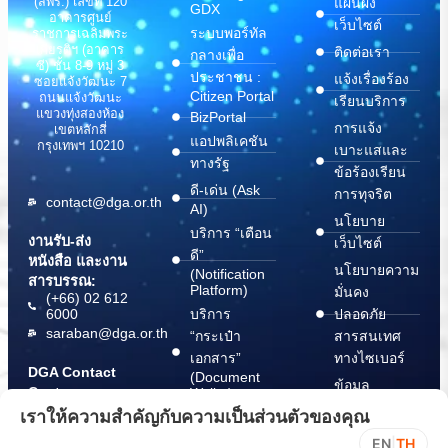
(สพร.) เลขที่ 120
แผนผัง
GDX
อาคารศูนย์
เว็บไซต์
ระบบพอร์ทัล
ราชการเฉลิมพระ
เกียรติฯ (อาคาร
ติดต่อเรา
กลางเพื่อ
ซี) ชั้น 8-9 หมู่ 3
ประชาชน :
แจ้งเรื่องร้อง
ซอยแจ้งวัฒนะ 7
Citizen Portal
ถนนแจ้งวัฒนะ
เรียนบริการ
แขวงทุ่งสองห้อง
BizPortal
การแจ้ง
เขตหลักสี่
แอปพลิเคชัน
กรุงเทพฯ 10210
เบาะแสและ
ทางรัฐ
ข้อร้องเรียน
ดี-เด่น (Ask
การทุจริต
contact@dga.or.th
AI)
นโยบาย
บริการ “เตือน
งานรับ-ส่ง
เว็บไซต์
ดี”
หนังสือ และงาน
นโยบายความ
(Notification
สารบรรณ:
Platform)
มั่นคง
(+66) 02 612
6000
บริการ
ปลอดภัย
saraban@dga.or.th
“กระเป๋า
สารสนเทศ
เอกสาร”
ทางไซเบอร์
DGA Contact
(Document
ข้อมูล
Center:
Wallet)
สนับสนุนการ
(+66) 02 612
เราให้ความสำคัญกับความเป็นส่วนตัวของคุณ
6060
ปฏิบัติตาม
EN
|
TH