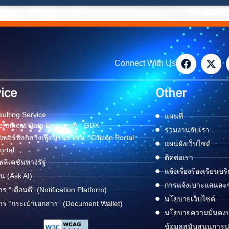
Connect With Us
ice
Other
ulting Service
แผนที่
ernment Data Exchange : GDX
ร่วมงานกับเรา
พอร์ทัลกลางเพื่อประชาชน : Citizen Portal
แผนผังเว็บไซต์
ortal
ติดต่อเรา
ลิเคชันทางรัฐ
แจ้งเรื่องร้องเรียนบร
ด่น (Ask AI)
การแจ้งเบาะแสและข้
าร “เตือนดี” (Notification Platform)
นโยบายเว็บไซต์
าร “กระเป๋าเอกสาร” (Document Wallet)
นโยบายความมั่นคง
ข้อมูลสนับสนุนการปฏ