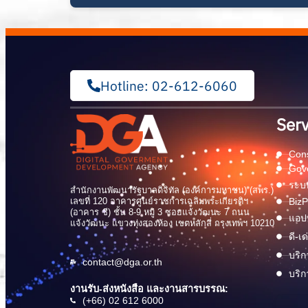
Hotline: 02-612-6060
Serv
Cons
Gov
ระบบ
สำนักงานพัฒนารัฐบาลดิจิทัล (องค์การมหาชน) (สพร.)
เลขที่ 120 อาคารศูนย์ราชการเฉลิมพระเกียรติฯ
BizP
(อาคาร ซี) ชั้น 8-9 หมู่ 3 ซอยแจ้งวัฒนะ 7 ถนน
แอปพ
แจ้งวัฒนะ แขวงทุ่งสองห้อง เขตหลักสี่ กรุงเทพฯ 10210
ดี-เ
บริก
contact@dga.or.th
บริก
งานรับ-ส่งหนังสือ และงานสารบรรณ:
(+66) 02 612 6000