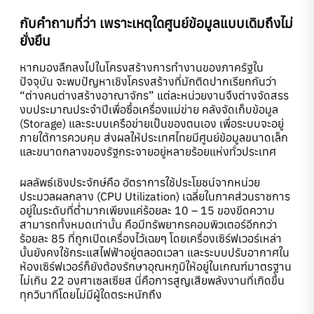
กับคำถามที่ว่า เพราะเหตุใดศูนย์ข้อมูลแบบเดิมถึงไม่
ยั่งยืน
หากมองลึกลงไปในโครงสร้างการทำงานของภาครัฐใน
ปัจจุบัน จะพบปัญหาเชิงโครงสร้างที่มักติดปากเรียกกันว่า
“ต่างคนต่างสร้างอาณาจักร” แต่ละหน่วยงานจึงต่างจัดสรร
งบประมาณประจำปีเพื่อซื้อเครื่องแม่ข่าย คลังจัดเก็บข้อมูล
(Storage) และระบบเครือข่ายเป็นของตนเอง เพื่อระบบจะอยู่
ภายใต้การควบคุม ส่งผลให้ประเทศไทยมีศูนย์ข้อมูลขนาดเล็ก
และขนาดกลางของรัฐกระจายอยู่หลายร้อยแห่งทั่วประเทศ
ผลลัพธ์เชิงประจักษ์คือ อัตราการใช้ประโยชน์จากหน่วย
ประมวลผลกลาง (CPU Utilization) เฉลี่ยในภาคส่วนราชการ
อยู่ในระดับที่ต่ำมากเพียงแค่ร้อยละ 10 – 15 ของขีดความ
สามารถทั้งหมดเท่านั้น คือมีทรัพยากรคอมพิวเตอร์อีกกว่า
ร้อยละ 85 ที่ถูกเปิดเครื่องไว้เฉยๆ โดยเครื่องเซิร์ฟเวอร์เหล่า
นั้นยังคงใช้กระแสไฟฟ้าอยู่ตลอดเวลา และระบบปรับอากาศใน
ห้องเซิร์ฟเวอร์ก็ยังต้องรักษาอุณหภูมิให้อยู่ในเกณฑ์มาตรฐาน
ไม่เกิน 22 องศาเซลเซียส นี่คือการสูญเสียพลังงานที่เกิดขึ้น
ทุกวินาทีโดยไม่มีผู้ใดตระหนักถึง