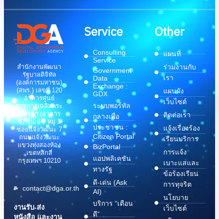
Service
Other
Consulting
แผนที่
Service
สำนักงานพัฒนา
ร่วมงานกับ
Government
รัฐบาลดิจิทัล
เรา
Data
(องค์การมหาชน)
Exchange :
(สพร.) เลขที่ 120
แผนผัง
GDX
อาคารศูนย์
เว็บไซต์
ระบบพอร์ทัล
ราชการเฉลิมพระ
เกียรติฯ (อาคาร
ติดต่อเรา
กลางเพื่อ
ซี) ชั้น 8-9 หมู่ 3
ประชาชน :
แจ้งเรื่องร้อง
ซอยแจ้งวัฒนะ 7
Citizen Portal
ถนนแจ้งวัฒนะ
เรียนบริการ
แขวงทุ่งสองห้อง
BizPortal
การแจ้ง
เขตหลักสี่
แอปพลิเคชัน
กรุงเทพฯ 10210
เบาะแสและ
ทางรัฐ
ข้อร้องเรียน
ดี-เด่น (Ask
การทุจริต
contact@dga.or.th
AI)
นโยบาย
บริการ “เตือน
งานรับ-ส่ง
เว็บไซต์
ดี”
หนังสือ และงาน