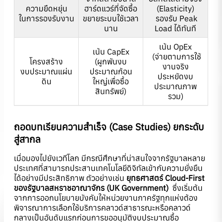
ความยืดหยุ่น
ฮาร์ดแวร์ที่จัดซื้อ
(Elasticity)
ในการรองรับงาน
ขยายระบบใช้เวลา
รองรับ Peak
นาน
Load ได้ทันที
เน้น OpEx
เน้น CapEx
(จ่ายตามการใช้
โครงสร้าง
(ผูกพันงบ
งานจริง
งบประมาณแผ่น
ประมาณก้อน
ประหยัดงบ
ดิน
ใหญ่เพื่อซื้อ
ประมาณภาพ
สินทรัพย์)
รวม)
ถอดบทเรียนความสำเร็จ (
Case Studies) ยกระดับ
สู่สากล
เมื่อมองไปยังเวทีโลก มีกรณีศึกษาที่น่าสนใจจากรัฐบาลหลาย
ประเทศที่สามารถประสานเทคโนโลยีดิจิทัลเข้ากับความยั่งยืน
ได้อย่างมีประสิทธิภาพ ตัวอย่างเช่น
ยุทธศาสตร์
Cloud-First
ของรัฐบาลสหราชอาณาจักร (UK Government)
ซึ่งเริ่มต้น
จากการออกนโยบายบังคับให้หน่วยงานภาครัฐทุกแห่งต้อง
พิจารณาการเลือกใช้บริการคลาวด์สาธารณะหรือคลาวด์
กลางเป็นอันดับแรกก่อนการขออนุมัติงบประมาณซื้อ