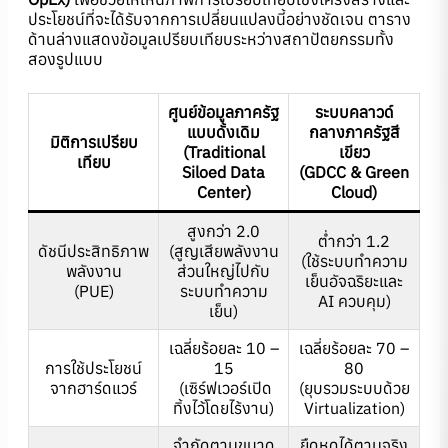
ประโยชน์ที่จะได้รับจากการเปลี่ยนแปลงนี้อย่างชัดเจน ตาราง
ด้านล่างแสดงข้อมูลเปรียบเทียบระหว่างสถาปัตยกรรมทั้ง
สองรูปแบบ
ศูนย์ข้อมูลภาครัฐ
ระบบคลาวด์
แบบดั้งเดิม
กลางภาครัฐสี
มิติการเปรียบ
(Traditional
เขียว
เทียบ
Siloed Data
(GDCC & Green
Center)
Cloud)
สูงกว่า 2.0
ต่ำกว่า 1.2
ดัชนีประสิทธิภาพ
(สูญเสียพลังงาน
(ใช้ระบบทำความ
พลังงาน
ส่วนใหญ่ไปกับ
เย็นอัจฉริยะและ
(PUE)
ระบบทำความ
AI ควบคุม)
เย็น)
เฉลี่ยร้อยละ 10 –
เฉลี่ยร้อยละ 70 –
การใช้ประโยชน์
15
80
จากฮาร์ดแวร์
(เซิร์ฟเวอร์เปิด
(ยุบรวมระบบด้วย
ทิ้งไว้โดยไร้งาน)
Virtualization)
จำกัดตามขนาด
ยืดหดได้ตามจริง