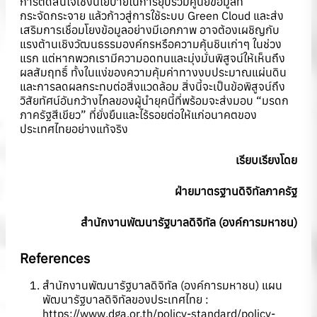
การตัดสินใจเชิงนโยบายในการยุบรวมศูนย์ข้อมูลที่
กระจัดกระจาย แล้วก้าวสู่การใช้ระบบ Green Cloud และส่ง
เสริมการเชื่อมโยงข้อมูลอย่างมีเอกภาพ อาจต้องเผชิญกับ
แรงต้านเชิงวัฒนธรรมองค์กรหรือความคุ้นชินเก่าๆ ในช่วง
แรก แต่หากพวกเรามีความอดทนและมุ่งมั่นพิสูจน์ให้เห็นถึง
ผลสัมฤทธิ์ ทั้งในแง่ของความคุ้มค่าทางงบประมาณแผ่นดิน
และการลดผลกระทบต่อสิ่งแวดล้อม สิ่งนี้จะเป็นข้อพิสูจน์ถึง
วิสัยทัศน์อันกว้างไกลของผู้นำยุคนี้ที่พร้อมจะส่งมอบ “มรดก
ภาครัฐสีเขียว” ที่ยั่งยืนและไร้รอยต่อให้แก่อนาคตของ
ประเทศไทยอย่างแท้จริง
เรียบเรียงโดย
ฝ่ายมาตรฐานดิจิทัลภาครัฐ
สำนักงานพัฒนารัฐบาลดิจิทัล (องค์การมหาชน)
References
สำนักงานพัฒนารัฐบาลดิจิทัล (องค์การมหาชน) แผน
พัฒนารัฐบาลดิจิทัลของประเทศไทย :
https://www.dga.or.th/policy-standard/policy-