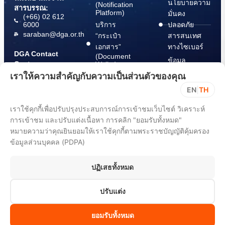
นโยบายความ
(Notification
สารบรรณ:
Platform)
มั่นคง
(+66) 02 612
6000
บริการ
ปลอดภัย
saraban@dga.or.th
“กระเป๋า
สารสนเทศ
เอกสาร”
ทางไซเบอร์
DGA Contact
(Document
ข้อมูล
Center:
Wallet)
สนับสนุนการ
(+66) 02 612
เราให้ความสำคัญกับความเป็นส่วนตัวของคุณ
6060
ปฏิบัติตาม
EN
|
TH
พ.ร.บ. การ
ปฏิบัติราชการ
เราใช้คุกกี้เพื่อปรับปรุงประสบการณ์การเข้าชมเว็บไซต์ วิเคราะห์
ทาง
การเข้าชม และปรับแต่งเนื้อหา การคลิก "ยอมรับทั้งหมด"
อิเล็กทรอนิกส์
หมายความว่าคุณยินยอมให้เราใช้คุกกี้ตามพระราชบัญญัติคุ้มครอง
พ.ศ. 2565
ข้อมูลส่วนบุคคล (PDPA)
ขั้นตอนการ
แจ้ง Take
ปฏิเสธทั้งหมด
Down Notice
ปรับแต่ง
All rights reserved 2025. Digital Government Development Agency
(Public Organization) (DGA)
ยอมรับทั้งหมด