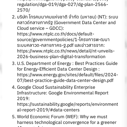
regulation/dga-019/dga-027/dg-plan-2566-
2570
/
บริษัท โทรคมนาคมแห่งชาติ จำกัด (มหาชน) (NT): ระบบ
คลาวด์กลางภาครัฐ (Government Data Center and
Cloud service – GDCC):
https://www.ntplc.co.th/docs/default-
source/governmentpolicies/1-โครงการพ-ฒนา
ระบบคลาวด-กลางภาคร-ฐ.pdf
และข่าวสารจาก:
https://www.ntplc.co.th/news/detail/nt-unveils-
2026-business-plan-digital-transformation
U.S. Department of Energy : Best Practices Guide
for Energy-Efficient Data Center Design :
https://www.energy.gov/sites/default/files/2024-
07/best-practice-guide-data-center-design.pdf
Google Cloud Sustainability Enterprise
Infrastructure: Google Environmental Report
2019:
https://sustainability.google/reports/environment
al-report-2019/#data-centers
World Economic Forum (WEF): Why we must
harness technological convergence for a greener