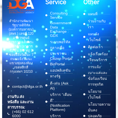
Service
Other
Consulting
แผนที่
Service
สำนักงานพัฒนา
ร่วมงานกับ
Government
รัฐบาลดิจิทัล
เรา
Data
(องค์การมหาชน)
Exchange :
(สพร.) เลขที่ 120
แผนผัง
GDX
อาคารศูนย์
เว็บไซต์
ระบบพอร์ทัล
ราชการเฉลิมพระ
เกียรติฯ (อาคาร
ติดต่อเรา
กลางเพื่อ
ซี) ชั้น 8-9 หมู่ 3
ประชาชน :
แจ้งเรื่องร้อง
ซอยแจ้งวัฒนะ 7
Citizen Portal
ถนนแจ้งวัฒนะ
เรียนบริการ
แขวงทุ่งสองห้อง
BizPortal
การแจ้ง
เขตหลักสี่
แอปพลิเคชัน
กรุงเทพฯ 10210
เบาะแสและ
ทางรัฐ
ข้อร้องเรียน
ดี-เด่น (Ask
การทุจริต
contact@dga.or.th
AI)
นโยบาย
บริการ “เตือน
งานรับ-ส่ง
เว็บไซต์
ดี”
หนังสือ และงาน
นโยบายความ
(Notification
สารบรรณ:
Platform)
มั่นคง
(+66) 02 612
6000
บริการ
ปลอดภัย