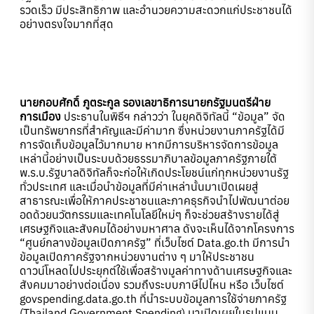
รวดเร็ว มีประสิทธิภาพ และอำนวยความสะดวกแก่ประชาชนได้
อย่างตรงใจมากที่สุด
นายกอบศักดิ์ ภูตระกูล รองเลขาธิการนายกรัฐมนตรีฝ่าย
การเมือง
ประธานในพิธีฯ กล่าวว่า ในยุคดิจิทัลนี้ “ข้อมูล” จัด
เป็นทรัพยากรที่สำคัญและมีค่ามาก ซึ่งหน่วยงานภาครัฐได้มี
การจัดเก็บข้อมูลไว้มากมาย หากมีการบริหารจัดการข้อมูล
เหล่านี้อย่างเป็นระบบด้วยธรรมาภิบาลข้อมูลภาครัฐภายใต้
พ.ร.บ.รัฐบาลดิจิทัลก็จะก่อให้เกิดประโยชน์แก่ทุกหน่วยงานรัฐ
ทั่วประเทศ และเมื่อนำข้อมูลที่มีค่าเหล่านั้นมาเปิดเผยสู่
สาธารณะเพื่อให้ภาคประชาชนและภาคธุรกิจนำไปพัฒนาต่อย
อดด้วยนวัตกรรมและเทคโนโลยีใหม่ๆ ก็จะช่วยสร้างรายได้สู่
เศรษฐกิจและสังคมได้อย่างมหาศาล ดังจะเห็นได้จากโครงการ
“ศูนย์กลางข้อมูลเปิดภาครัฐ” ที่เว็บไซต์ Data.go.th มีการนำ
ข้อมูลเปิดภาครัฐจากหน่วยงานต่าง ๆ มาให้ประชาชน
ดาวน์โหลดไปประยุกต์ใช้เพื่อสร้างมูลค่าทางด้านเศรษฐกิจและ
สังคมมาอย่างต่อเนื่อง รวมถึงระบบภาษีไปไหน หรือ เว็บไซต์
govspending.data.go.th ที่นำระบบข้อมูลการใช้จ่ายภาครัฐ
(Thailand Government Spending) มาเปิดเผยในรูปแบบ