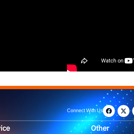
Connect With Us
ice
Other