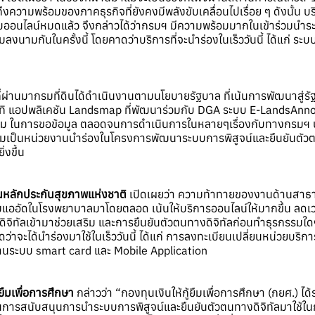
ามพร้อมของภาคธุรกิจที่ยังคงมีพลังขับเคลื่อนไปเรื่อย ๆ ดังนั้น บริ
ะบบออนไลน์หมดแล้ว จึงกล่าวได้ว่ากรมฯ มีความพร้อมมากในเข้าร่วมนำระ
นามกันในครั้งนี้ โดยคาดว่าบริการที่จะนำร่องในเร็ววันนี้ ได้แก่ ระบ
ี่ผ่านมากรมที่ดินได้ดำเนินงานตามนโยบายรัฐบาล ที่เน้นการพัฒนาสู่รัฐ
 แอปพลิเคชัน Landsmap ที่พัฒนาร่วมกับ DGA ระบบ E-LandsAnnou
็ตาม ในการขอข้อมูล ตลอดจนการดำเนินการในหลายๆเรื่องกับทางกรมฯ 
ข้าร่วมเป็นหน่วยงานนำร่องในโครงการพัฒนาระบบการพิสูจน์และยืนยันตัว
งขึ้น
านหลักประกันสุขภาพแห่งชาติ
เปิดเผยว่า ความท้าทายของงานด้านสาธาร
ัดในโรงพยาบาลมาโดยตลอด เน้นให้บริการออนไลน์ให้มากขึ้น ลดเวลา
ลยีดิจิทัลเข้ามาช่วยเสริม และการยืนยันตัวตนทางดิจิทัลก่อนทำธุรกรรม
ว่าจะได้นำร่องมาใช้ในเร็ววันนี้ ได้แก่ การลงทะเบียนเปลี่ยนหน่วยบริ
ผ่านระบบ smart card และ Mobile Application
ยืมเพื่อการศึกษา
กล่าวว่า “กองทุนเงินให้กู้ยืมเพื่อการศึกษา (กยศ.)
ในการสนับสนุนการนำระบบการพิสูจน์และยืนยันตัวตนทางดิจิทัลมาใช้