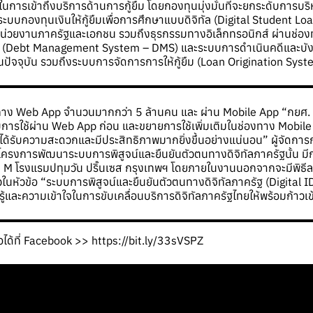
าในการเข้าถึงบริการด้านการกู้ยืม โดยกองทุนมุ่งมั่นที่จะยกระดับการบ
ะบบกองทุนเงินให้กู้ยืมเพื่อการศึกษาแบบดิจิทัล (Digital Student L
หน่วยงานภาครัฐและเอกชน รวมถึงธุรกรรมทางอิเล็กทรอนิกส์ ผ่านช่อ
ี้ (Debt Management System – DMS) และระบบการดำเนินคดีและบังค
นปัจจุบัน รวมถึงระบบการจัดการการให้กู้ยืม (Loan Origination Syst
่องทาง Web App จำนวนมากกว่า 5 ล้านคน และ ผ่าน Mobile App “กยศ
อบการใช้ผ่าน Web App ก่อน และขยายการใช้เพิ่มเติมในช่องทาง Mobile
ได้รับความสะดวกและมีประสิทธิภาพมากยิ่งขึ้นอย่างแน่นอน” ผู้จัดการก
ครงการพัฒนาระบบการพิสูจน์และยืนยันตัวตนทางดิจิทัลภาครัฐนั้น มีก
ั้น M โรงแรมปทุมวัน ปริ๊นเซส กรุงเทพฯ โดยภายในงานนอกจากจะมีพิ
่าวในหัวข้อ “ระบบการพิสูจน์และยืนยันตัวตนทางดิจิทัลภาครัฐ (Digita
้และความเข้าใจในการขับเคลื่อนบริการดิจิทัลภาครัฐไทยให้พร้อมก้าวเข้า
ได้ที่ Facebook >>
https://bit.ly/33sVSPZ