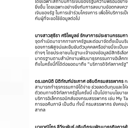
โดยเฉพาะสถาบันการเงินของรัฐมีความพร้อมอย่างย
ยิ่งขึ้น โดยเฉพาะอย่างยิ่งกับการลงนามข้อตกลง
เงินของรัฐ ในการเข้าร่วมโครงการ เพื่อให้บริการเป
กับผู้ที่จะขอใช้ข้อมูลต่อไป
นางสาวสุธีรา ศรีไพบูลย์ รักษาการประธานกรรมการบร
จุดกำเนิดมาจากทางภาครัฐและต่อมาจัดตั้งเป็นบริษัท
ของการพิสูจน์และยืนยันตัวบุคคลครือข่ายนี้จะเป็นเห
ต่างๆ โดยประชาชนในฐานะเจ้าของข้อมูลมีสิทธิเลือก
มาตรฐานตามสำนักงานพัฒนาธุรกรรมทางอิเล็กทรอนิ
ถึงในครั้งนี้ที่ได้ต่อยอดมาถึง “บริการดิจิทัลภาคร
ดร.เอกนิติ นิติทัณฑ์ประภาศ อธิบดีกรมสรรพากร
กล
สามารถทำธุรกรรมภาษีได้ง่าย ช่วยลดต้นทุนและใ
ตัวตนทางดิจิทัลภาครัฐในครั้งนี้ เป็นไปตามนโยบ
บริการอิเล็กทรอนิกส์ของกรมสรรพากร เช่น My T
การขอคืนภาษี เป็นต้น ทั้งนี้ กรมสรรพากร ยังคงม
สากล
นายวุฒิไกร ลีวีระพันธุ์ อธิบดีกรมพัฒนาธุรกิจการค้