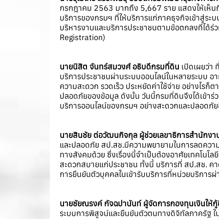
กรกฎาคม 2563 มากถึง 5,667 ราย แสดงให้เห็นถึงคว
บริการของกรมฯ ที่ให้บริการแก่ภาคธุจกิจเข้าสู่ร
บริหารงานและบริการประชาชนตามข้อตกลงที่ได้ร่วมลง
Registration)
นายนิสิต จันทร์สมวงศ์ อธิบดีกรมที่ดิน
เปิดเผยว่า ท
บริการประชาชนผ่านระบบออนไลน์ในหลายระบบ อาทิ
ความสะดวก รวดเร็ว ประหยัดค่าใช้จ่าย อย่างไรก
ปลอดภัยของข้อมูล ดังนั้น วันนี้กรมที่ดินจึงได้เ
บริการออนไลน์ของกรมฯ อย่างสะดวกและปลอดภัยยิ่
นายสินชัย ต่อวัฒนกิจกุล ผู้ช่วยเลขาธิการสำนักง
และปลอดภัย สป.สช.มีความพยายามในการลดความแออ
ทางสังคมด้วย ซึ่งเรื่องนี้จำเป็นต้องอาศัยเทคโนโ
สะดวกสบายแก่ประชาชน ทั้งนี้ บริการที่ สป.สช. คาด
การยืนยันตัวบุคคลในเข้ารับบริการที่หน่วยบริการ
นายชัยณรงค์ กัจฉปานันท์ ผู้จัดการกองทุนเงินให้กู้
ระบบการพิสูจน์และยืนยันตัวตนทางดิจิทัลภาครัฐ 