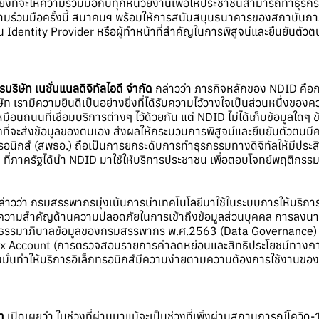
ิ่งที่จะให้ความร่วมมือกับทุกหน่วยงานเพื่อให้ประชาชนสามารถทำธุ
ความร่วมมือครั้งนี้ สมาคมฯ พร้อมให้การสนับสนุนธนาคารของสถาบันก
็น Identity Provider หรือผู้ทำหน้าที่สำคัญในการพิสูจน์และยืนยันตัวตน
ิษัท เนชั่นแนลดิจิทัลไอดี จำกัด
กล่าวว่า ภารกิจหลักของ NDID คือกา
 เรามีความยินดีเป็นอย่างยิ่งที่ได้รับความไว้วางใจเป็นส่วนหนึ่งของคว
มือนถนนที่เชื่อมบริการต่างๆ ไว้ด้วยกัน แต่ NDID ไม่ได้เก็บข้อมูลใดๆ ข
ที่จะส่งข้อมูลของตนเอง ส่งผลให้กระบวนการพิสูจน์และยืนยันตัวตนมีค
กส์ (สพธอ.) ถือเป็นการยกระดับการทำธุรกรรมทางดิจิทัลให้มีประสิท
ัฐ” ที่ภาครัฐได้นำ NDID มาใช้ให้บริการประชาชน เพื่อตอบโจทย์พฤติกรรมข
่าวว่า กรมสรรพากรมุ่งเน้นการนำเทคโนโลยีมาใช้ในระบบการให้บริการด้า
ห้ความสำคัญด้านความปลอดภัยในการเข้าถึงข้อมูลส่วนบุคคล การลงนา
ายธรรมาภิบาลข้อมูลของกรมสรรพากร พ.ศ.2563 (Data Governance) ซึ่
ax Account (การตรวจสอบรายการค่าลดหย่อนและสิทธิประโยชน์ทางภา
ุ่งมั่นทำให้บริการอิเล็กทรอนิกส์มีความง่ายตามความต้องการใช้งานของ
า
เปิดเผยว่า ในช่วงที่ผ่านมาแม้จะเป็นช่วงที่เพิ่งผ่านสถานการณ์โควิด-