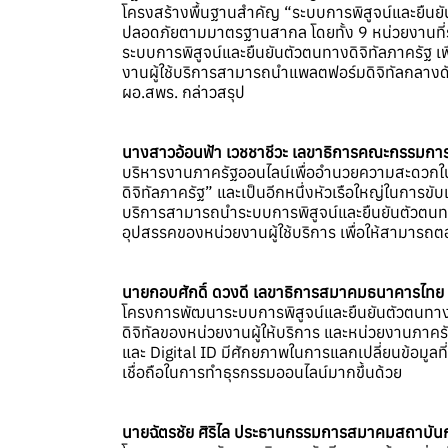
โครงสร้างพื้นฐานสำคัญ “ระบบการพิสูจน์และยืนยั
ปลอดภัยตามมาตรฐานสากล โดยทั้ง 9 หน่วยงานที่ร
ระบบการพิสูจน์และยืนยันตัวตนทางดิจิทัลภาครัฐ เ
งานผู้ใช้บริการสามารถนำแพลตฟอร์มดิจิทัลกลางด
ผอ.สพร. กล่าวสรุป
นางสาวอ้อนฟ้า เวชชาชีวะ เลขาธิการคณะกรรมก
บริหารงานภาครัฐออนไลน์เพื่ออำนวยความสะดวกใน
ดิจิทัลภาครัฐ” และเป็นอีกหนึ่งหัวเรือใหญ่ในการข
บริการสามารถนำระบบการพิสูจน์และยืนยันตัวตน
อุปสรรคของหน่วยงานผู้ใช้บริการ เพื่อให้สามารถต
นายกอบศักดิ์ ดวงดี
เลขาธิการสมาคมธนาคารไทย
โครงการพัฒนาระบบการพิสูจน์และยืนยันตัวตนทางด
ดิจิทัลของหน่วยงานผู้ให้บริการ และหน่วยงานภาครั
และ Digital ID มีศักยภาพในการแลกเปลี่ยนข้อมูลท
เชื่อถือในการทำธุรกรรมออนไลน์มากขึ้นด้วย
นายฉัตรชัย ศิริไล
ประธานกรรมการสมาคมสถาบันกา