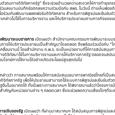
นตัวตนทางดิจิทัลภาครัฐ” ซึ่งจะช่วยอำนวยความสะดวกให้การทำธุรกรร
่วมลงนามบันทึกข้อตกลงความร่วมมือกับ สพร. ในวันนี้ ต่างเห็นพ้
พื่อร่วมกันพัฒนาแพลตฟอร์มดิจิทัลกลาง สำหรับการพิสูจน์และยืนยันตั
ังกล่าวไปใช้ในการบริหารงาน และให้บริการประชาชนตามภารกิจของแต่ล
ารพัฒนาระบบราชการ
เปิดเผยว่า สำนักงานคณะกรรมการพัฒนาระบบร
การให้บริการประชาชนเป็นสำคัญมาโดยตลอด จึงพร้อมร่วมมือกับ “โ
ับเคลื่อนงานนี้ โดยสำนักงาน ก.พ.ร. จะเป็นหน่วยงานที่ให้การสนับสนุน
ทางดิจิทัลมาใช้ในการบริหารงานและการให้บริการภาครัฐ ตลอดจนสน
อบโจทย์การใช้งานได้อย่างเกิดประโยชน์สูงสุดต่อไป
กล่าวว่า ทางสมาคมพร้อมให้การสนับสนุนธนาคารพาณิชย์ไทยที่เป็น
ิจิทัลภาครัฐ เพื่อให้ประชาชนสามารถใช้ระบบการพิสูจน์และยืนยันตั
ฐอื่นในอนาคตได้ ทั้งนี้เพราะทางสมาคมฯ ได้พิจารณาแล้วว่าโครงการมี
ี่สำคัญกับหน่วยงานต่าง ๆ ตลอดเวลา ซึ่งจะช่วยลดความเสี่ยงใดๆที่จ
รเงินของรัฐ
เปิดเผยว่า ที่ผ่านมาสมาคมฯ ได้สนับสนุนการพิสูจน์แล