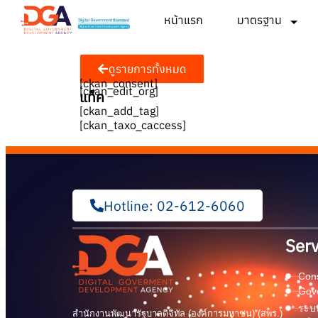
หน้าแรก
มาตรฐาน
ดูรายการทั้งหมด
[ckan_consent]
[ckan_edit_org]
แท็ค
[ckan_add_tag]
[ckan_taxo_caccess]
Hotline: 02-612-6060
Serv
Cons
Gov
ระบบ
สำนักงานพัฒนารัฐบาลดิจิทัล (องค์การมหาชน) (สพร.)