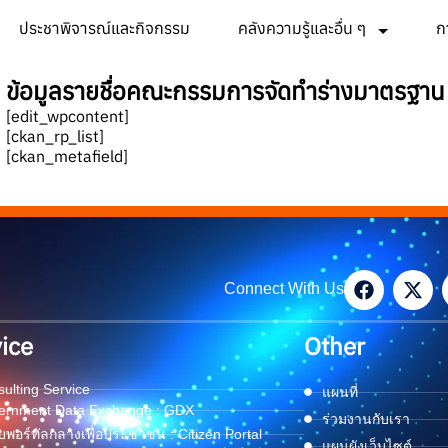
ประชาพิจารณ์และกิจกรรม
คลังความรู้และอื่น ๆ
ก
ข้อมูลรายชื่อคณะกรรมการจัดทำร่างมาตรฐาน
[edit_wpcontent]
[ckan_rp_list]
[ckan_metafield]
Connect With Us
ice
Other
ulting Service
แผนที่
ernment Data Exchange : GDX
ร่วมงานกับเรา
พอร์ทัลกลางเพื่อประชาชน : Citizen Portal
แผนผังเว็บไซต์