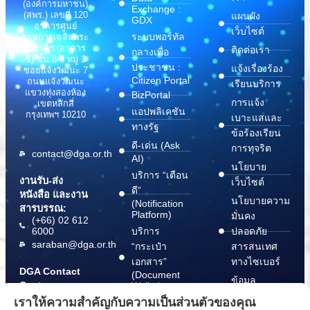
(องค์การมหาชน)
Exchange :
(สพร.) เลขที่ 120
แผนผัง
GDX
อาคารศูนย์
เว็บไซต์
ระบบพอร์ทัล
ราชการเฉลิมพระ
เกียรติฯ (อาคาร
ติดต่อเรา
กลางเพื่อ
ซี) ชั้น 8-9 หมู่ 3
ประชาชน :
แจ้งเรื่องร้อง
ซอยแจ้งวัฒนะ 7
Citizen Portal
ถนนแจ้งวัฒนะ
เรียนบริการ
แขวงทุ่งสองห้อง
BizPortal
การแจ้ง
เขตหลักสี่
แอปพลิเคชัน
กรุงเทพฯ 10210
เบาะแสและ
ทางรัฐ
ข้อร้องเรียน
ดี-เด่น (Ask
การทุจริต
contact@dga.or.th
AI)
นโยบาย
บริการ “เตือน
งานรับ-ส่ง
เว็บไซต์
ดี”
หนังสือ และงาน
นโยบายความ
(Notification
สารบรรณ:
Platform)
มั่นคง
(+66) 02 612
6000
บริการ
ปลอดภัย
saraban@dga.or.th
“กระเป๋า
สารสนเทศ
เอกสาร”
ทางไซเบอร์
DGA Contact
(Document
ข้อมูล
Center:
Wallet)
สนับสนุนการ
(+66) 02 612
เราให้ความสำคัญกับความเป็นส่วนตัวของคุณ
6060