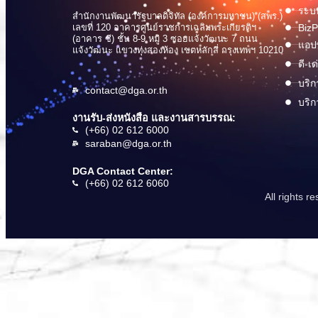
ระบบ
สำนักงานพัฒนารัฐบาลดิจิทัล (องค์การมหาชน) (สพร.)
เลขที่ 120 อาคารศูนย์ราชการเฉลิมพระเกียรติฯ
BizP
(อาคาร ซี) ชั้น 8-9 หมู่ 3 ซอยแจ้งวัฒนะ 7 ถนน
แอปพ
แจ้งวัฒนะ แขวงทุ่งสองห้อง เขตหลักสี่ กรุงเทพฯ 10210
ดี-เ
บริก
contact@dga.or.th
บริก
งานรับ-ส่งหนังสือ และงานสารบรรณ:
(+66) 02 612 6000
saraban@dga.or.th
DGA Contact Center:
(+66) 02 612 6060
All rights 