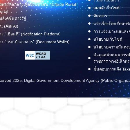
พอร์ทัลกลางเพื่อประชาชน : Citizen Portal
แผนผังเว็บไซต์
ortal
ติดต่อเรา
ลิเคชันทางรัฐ
แจ้งเรื่องร้องเรียนบร
ด่น (Ask AI)
การแจ้งเบาะแสและข้
าร “เตือนดี” (Notification Platform)
นโยบายเว็บไซต์
าร “กระเป๋าเอกสาร” (Document Wallet)
นโยบายความมั่นคง
ข้อมูลสนับสนุนการปฏ
ราชการ ทางอิเล็กทร
ขั้นตอนการแจ้ง Tak
reserved 2025. Digital Government Development Agency (Public Organiz