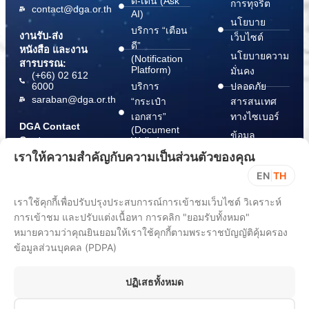
ดี-เด่น (Ask
การทุจริต
contact@dga.or.th
AI)
นโยบาย
บริการ “เตือน
งานรับ-ส่ง
เว็บไซต์
ดี”
หนังสือ และงาน
นโยบายความ
(Notification
สารบรรณ:
Platform)
มั่นคง
(+66) 02 612
6000
บริการ
ปลอดภัย
saraban@dga.or.th
“กระเป๋า
สารสนเทศ
เอกสาร”
ทางไซเบอร์
DGA Contact
(Document
ข้อมูล
Center:
Wallet)
สนับสนุนการ
(+66) 02 612
เราให้ความสำคัญกับความเป็นส่วนตัวของคุณ
6060
ปฏิบัติตาม
EN
|
TH
พ.ร.บ. การ
ปฏิบัติราชการ
เราใช้คุกกี้เพื่อปรับปรุงประสบการณ์การเข้าชมเว็บไซต์ วิเคราะห์
ทาง
การเข้าชม และปรับแต่งเนื้อหา การคลิก "ยอมรับทั้งหมด"
อิเล็กทรอนิกส์
หมายความว่าคุณยินยอมให้เราใช้คุกกี้ตามพระราชบัญญัติคุ้มครอง
พ.ศ. 2565
ข้อมูลส่วนบุคคล (PDPA)
ขั้นตอนการ
แจ้ง Take
ปฏิเสธทั้งหมด
Down Notice