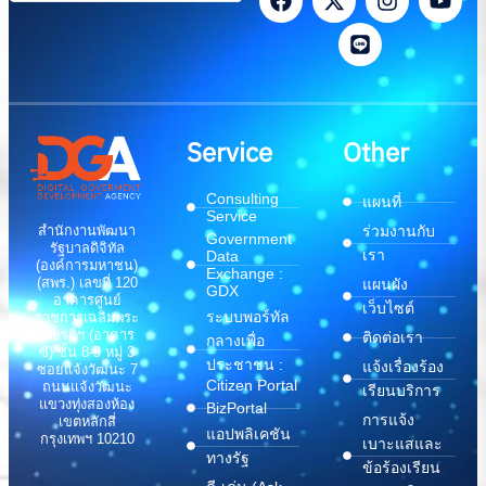
Service
Other
Consulting
แผนที่
Service
สำนักงานพัฒนา
ร่วมงานกับ
Government
รัฐบาลดิจิทัล
เรา
Data
(องค์การมหาชน)
Exchange :
(สพร.) เลขที่ 120
แผนผัง
GDX
อาคารศูนย์
เว็บไซต์
ระบบพอร์ทัล
ราชการเฉลิมพระ
เกียรติฯ (อาคาร
ติดต่อเรา
กลางเพื่อ
ซี) ชั้น 8-9 หมู่ 3
ประชาชน :
แจ้งเรื่องร้อง
ซอยแจ้งวัฒนะ 7
Citizen Portal
ถนนแจ้งวัฒนะ
เรียนบริการ
แขวงทุ่งสองห้อง
BizPortal
การแจ้ง
เขตหลักสี่
แอปพลิเคชัน
กรุงเทพฯ 10210
เบาะแสและ
ทางรัฐ
ข้อร้องเรียน