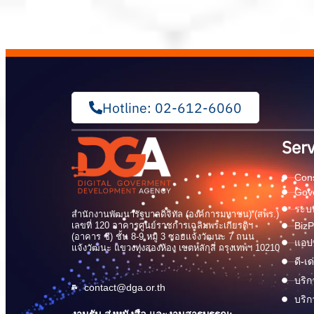
Hotline: 02-612-6060
Serv
Cons
Gov
ระบบ
สำนักงานพัฒนารัฐบาลดิจิทัล (องค์การมหาชน) (สพร.)
เลขที่ 120 อาคารศูนย์ราชการเฉลิมพระเกียรติฯ
BizP
(อาคาร ซี) ชั้น 8-9 หมู่ 3 ซอยแจ้งวัฒนะ 7 ถนน
แอปพ
แจ้งวัฒนะ แขวงทุ่งสองห้อง เขตหลักสี่ กรุงเทพฯ 10210
ดี-เ
บริก
contact@dga.or.th
บริก