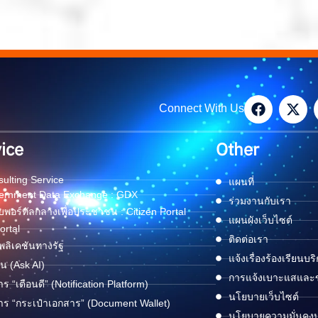
Connect With Us
ice
Other
ulting Service
แผนที่
ernment Data Exchange : GDX
ร่วมงานกับเรา
พอร์ทัลกลางเพื่อประชาชน : Citizen Portal
แผนผังเว็บไซต์
ortal
ติดต่อเรา
ลิเคชันทางรัฐ
แจ้งเรื่องร้องเรียนบร
ด่น (Ask AI)
การแจ้งเบาะแสและข้
าร “เตือนดี” (Notification Platform)
นโยบายเว็บไซต์
าร “กระเป๋าเอกสาร” (Document Wallet)
นโยบายความมั่นคง