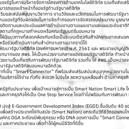
องรัฐในการบริหารจัดการโครงการด้านเทคโนโลยีดิจิทัล รวมถึงส่งเสริ
ารถของเจ้าหน้าที่ของรัฐด้านรัฐบาลดิจิทัล
งเสริมและสนับสนุนงานวิชาการ งานวิจัยและนวัตกรรมในการพัฒนารัฐบาล
นของรัฐที่รับผิดชอบในการจัดทํากรอบการจัดสรรงบประมาณ บูรณาการป
รติดตามและประเมินผลการดําเนินงานตามแผนงานและแผนระดับชาติที่เกี
ิจิทัลตามที่กฎหมายกําหนดหรือคณะรัฐมนตรีมอบหมาย
ลให้มีแนวทางที่สอดคล้องกันหรือเป็นระบบเดียวกันสํานักงานอาจเสนอค
รือร่วมดําเนินการกับสํานักงานตามมาตรานี้ได้
านพัฒนารัฐบาลดิจิทัล (องค์การมหาชน) พ.ศ. 2561 และ พระราชบัญญั
บทบาทของ สพร. ให้เป็นหน่วยงานกลางของระบบรัฐบาลดิจิทัล ทำหน้าที
งานอื่นเกี่ยวกับการพัฒนารัฐบาลดิจิทัล รวมทั้ง ให้ สพร. เป็นหน่ว
นารัฐบาลดิจิทัลมอบหมายอีกด้วย
ี่เป็น “Smart Connector” ที่พร้อมส่งเสริมสนับสนุนทุกหน่วยงานในก
งบริการได้ง่าย ทั่วถึง สะดวก โปร่งใส ลดความเหลื่อมล้ำ ด้านภาคธุรก
อภาครัฐกับประชาชน เพื่อเป้าหมายสู่การเป็น Smart Nation Smart Life ใ
ชนและภาคธุรกิจให้เป็น One Stop Service โดยทำไปพร้อมกับการพัฒนา Di
570 มุ่งสู่ E-Government Development Index (EGDI) ขึ้นอันดับ 40 ข
เพื่อสร้างประเทศให้ทันสมัย (Smart Nation) ยกระดับวิถีชีวิตของคนไทยใ
นองค์กร DGA จะต้องมีพันธุกรรม หรือ DNA ของการเป็น “Smart Connect
ละภาคประชาชน เพื่อทำให้ผู้คนมีชีวิตที่ดีขึ้น