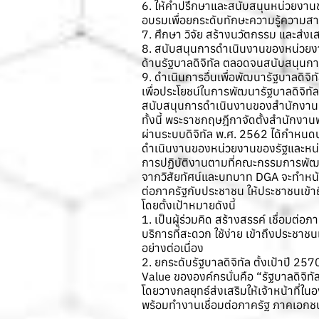
6. ให้คําปรึกษาและสนับสนุนหน่วยงานข
อบรมเพื่อยกระดับทักษะความรู้ความสาม
7. ศึกษา วิจัย สร้างนวัตกรรม และส่
8. สนับสนุนการดําเนินงานของหน่วยงา
ด้านรัฐบาลดิจิทัล ตลอดจนสนับสนุนกา
9. ดําเนินการอื่นเพื่อพัฒนารัฐบาลด
เพื่อประโยชน์ในการพัฒนารัฐบาลดิจิทั
สนับสนุนการดําเนินงานของสํานักงานห
ทั้งนี้ พระราชกฤษฎีกาจัดตั้งสำนักง
ผ่านระบบดิจิทัล พ.ศ. 2562 ได้กำหนด
ดำเนินงานของหน่วยงานของรัฐและหน่วย
การปฏิบัติงานตามที่คณะกรรมการพัฒ
จากวิสัยทัศน์และบทบาท DGA จะทำหน้าท
ต่อภาครัฐกับประชาชน ให้ประชาชนเข้าถึ
โดยตั้งเป้าหมายดังนี้
1. เป็นผู้ร่วมคิด สร้างสรรค์ เชื่อมต่
บริการที่สะดวก ใช้ง่าย เข้าถึงประชา
อย่างต่อเนื่อง
2. ยกระดับรัฐบาลดิจิทัล ตั้งเป้าปี 2
Value ขององค์กรนั่นคือ “รัฐบาลดิจิทัล
โดยวางกลยุทธ์ส่งเสริมให้เจ้าหน้าที่ใ
พร้อมทำงานเชื่อมต่อภาครัฐ ภาคเอกชน แ