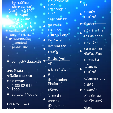
Government
รัฐบาลดิจิทัล
เรา
Data
(องค์การมหาชน)
Exchange :
(สพร.) เลขที่ 120
แผนผัง
GDX
อาคารศูนย์
เว็บไซต์
ระบบพอร์ทัล
ราชการเฉลิมพระ
เกียรติฯ (อาคาร
ติดต่อเรา
กลางเพื่อ
ซี) ชั้น 8-9 หมู่ 3
ประชาชน :
แจ้งเรื่องร้อง
ซอยแจ้งวัฒนะ 7
Citizen Portal
ถนนแจ้งวัฒนะ
เรียนบริการ
แขวงทุ่งสองห้อง
BizPortal
การแจ้ง
เขตหลักสี่
แอปพลิเคชัน
กรุงเทพฯ 10210
เบาะแสและ
ทางรัฐ
ข้อร้องเรียน
ดี-เด่น (Ask
การทุจริต
contact@dga.or.th
AI)
นโยบาย
บริการ “เตือน
งานรับ-ส่ง
เว็บไซต์
ดี”
หนังสือ และงาน
นโยบายความ
(Notification
สารบรรณ:
Platform)
มั่นคง
(+66) 02 612
6000
บริการ
ปลอดภัย
saraban@dga.or.th
“กระเป๋า
สารสนเทศ
เอกสาร”
ทางไซเบอร์
DGA Contact
(Document
ข้อมูล
Center:
Wallet)