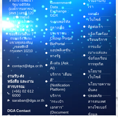
สำนักงานพัฒนา
ร่วมงานกับ
Government
รัฐบาลดิจิทัล
เรา
Data
(องค์การมหาชน)
Exchange :
(สพร.) เลขที่ 120
แผนผัง
GDX
อาคารศูนย์
เว็บไซต์
ระบบพอร์ทัล
ราชการเฉลิมพระ
เกียรติฯ (อาคาร
ติดต่อเรา
กลางเพื่อ
ซี) ชั้น 8-9 หมู่ 3
ประชาชน :
แจ้งเรื่องร้อง
ซอยแจ้งวัฒนะ 7
Citizen Portal
ถนนแจ้งวัฒนะ
เรียนบริการ
แขวงทุ่งสองห้อง
BizPortal
การแจ้ง
เขตหลักสี่
แอปพลิเคชัน
กรุงเทพฯ 10210
เบาะแสและ
ทางรัฐ
ข้อร้องเรียน
ดี-เด่น (Ask
การทุจริต
contact@dga.or.th
AI)
นโยบาย
บริการ “เตือน
งานรับ-ส่ง
เว็บไซต์
ดี”
หนังสือ และงาน
นโยบายความ
(Notification
สารบรรณ:
Platform)
มั่นคง
(+66) 02 612
6000
บริการ
ปลอดภัย
saraban@dga.or.th
“กระเป๋า
สารสนเทศ
เอกสาร”
ทางไซเบอร์
DGA Contact
(Document
ข้อมูล
Center:
Wallet)