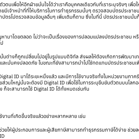
เพื่อให้อีกฝ่ายมั่นใจได้ว่าเราคือบุคคลเดียวกับที่เราระบุจริงๆ เพื่อให้
โดยมีเจ้าหน้าที่ที่ให้บริการในการทำธุรกรรมนั้นๆ ตรวจสอบบัตรประชาช
ไปตรวจสอบข้อมูลอื่นๆ เพิ่มเติมก็ตาม ซึ่งในที่นี้ บัตรประชาชนนั้นก็
ีปัญหามาโดยตลอด ไม่ว่าจะเป็นเรื่องของการปลอมแปลงบัตรประชาชน หรือก
ไป
ั้นต่างก็ถูกเปลี่ยนไปอยู่ในรูปแบบดิจิทัล ส่งผลให้ต้องเกิดการพัฒนาเท
ำและมั่นคงปลอดภัย ในขณะที่ยังสามารถนำไปใช้ทดแทนบัตรประชาชนเพื่อทำส
gital ID มาได้ระยะหนึ่งแล้ว และมีการใช้งานจริงทั้งในหน่วยงานภาครัฐ
ยส่วนใหญ่นั้นจะต้องมี Digital ID เพื่อใช้ในการระบุยืนยันตัวตนบนโล
 ก็จะสามารถใช้ Digital ID ได้ทั้งหมดเช่นกัน
้งานที่เกิดขึ้นจริงแล้วอย่างหลากหลาย เช่น
่วยให้ผู้ประกอบการและผู้เสียภาษีสามารถทำธุรกรรมภาษีได้ง่าย ช่
 ID