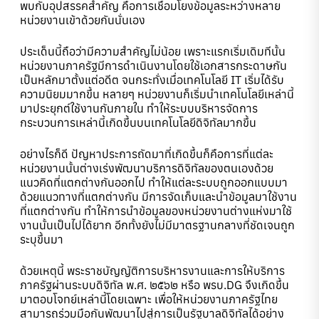
พบกับอุปสรรคสำคัญ คือการเชื่อมโยงข้อมูลระหว่างหลาย
หน่วยงานเข้าด้วยกันนั่นเอง
ประเด็นนี้ถือว่ามีความสำคัญไม่น้อย เพราะแรกเริ่มเดิมทีนั้น
หน่วยงานภาครัฐมีการดำเนินงานโดยใช้เอกสารกระดาษกัน
เป็นหลักมาตั้งแต่อดีต จนกระทั่งเมื่อเทคโนโลยี IT เริ่มได้รับ
ความนิยมมากขึ้น หลายๆ หน่วยงานก็เริ่มนำเทคโนโลยีเหล่านี้
มาประยุกต์ใช้งานกันภายใน ทำให้ระบบบริหารจัดการ
กระบวนการเหล่านี้เกิดขึ้นบนเทคโนโลยีดิจิทัลมากขึ้น
อย่างไรก็ดี ปัญหาประการถัดมาที่เกิดขึ้นก็คือการที่แต่ละ
หน่วยงานนั้นต่างเร่งพัฒนาบริการดิจิทัลของตนเองด้วย
แนวคิดที่แตกต่างกันออกไป ทำให้แต่ละระบบถูกออกแบบมา
ด้วยแนวทางที่แตกต่างกัน มีการจัดเก็บและนำข้อมูลมาใช้งาน
ที่แตกต่างกัน ทำให้การนำข้อมูลของหน่วยงานต่างแห่งมาใช้
งานนั้นเป็นไปได้ยาก อีกทั้งยังไม่มีมาตรฐานกลางที่ชัดเจนถูก
ระบุขึ้นมา
ด้วยเหตุนี้ พระราชบัญญัติการบริหารงานและการให้บริการ
ภาครัฐผ่านระบบดิจิทัล พ.ศ. ๒๕๖๒ หรือ พรบ.DG จึงเกิดขึ้น
มาตอบโจทย์เหล่านี้โดยเฉพาะ เพื่อให้หน่วยงานภาครัฐไทย
สามารถร่วมมือกันพัฒนาไปสู่การเป็นรัฐบาลดิจิทัลได้อย่าง