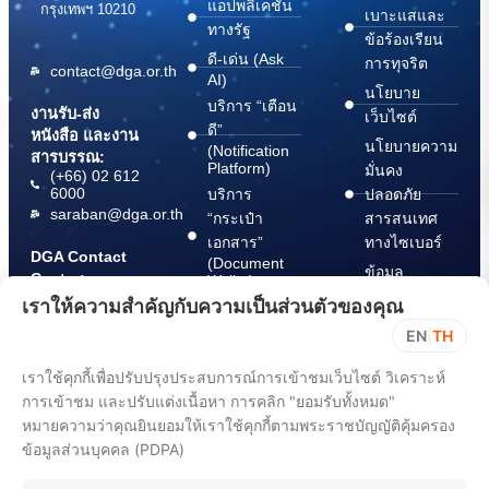
แอปพลิเคชัน
กรุงเทพฯ 10210
เบาะแสและ
ทางรัฐ
ข้อร้องเรียน
ดี-เด่น (Ask
การทุจริต
contact@dga.or.th
AI)
นโยบาย
บริการ “เตือน
งานรับ-ส่ง
เว็บไซต์
ดี”
หนังสือ และงาน
นโยบายความ
(Notification
สารบรรณ:
Platform)
มั่นคง
(+66) 02 612
6000
บริการ
ปลอดภัย
saraban@dga.or.th
“กระเป๋า
สารสนเทศ
เอกสาร”
ทางไซเบอร์
DGA Contact
(Document
ข้อมูล
Center:
Wallet)
สนับสนุนการ
(+66) 02 612
เราให้ความสำคัญกับความเป็นส่วนตัวของคุณ
6060
ปฏิบัติตาม
EN
|
TH
พ.ร.บ. การ
ปฏิบัติราชการ
เราใช้คุกกี้เพื่อปรับปรุงประสบการณ์การเข้าชมเว็บไซต์ วิเคราะห์
ทาง
การเข้าชม และปรับแต่งเนื้อหา การคลิก "ยอมรับทั้งหมด"
อิเล็กทรอนิกส์
หมายความว่าคุณยินยอมให้เราใช้คุกกี้ตามพระราชบัญญัติคุ้มครอง
พ.ศ. 2565
ข้อมูลส่วนบุคคล (PDPA)
ขั้นตอนการ