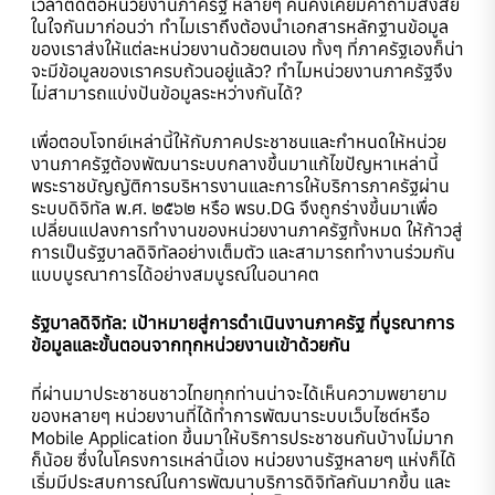
เวลาติดต่อหน่วยงานภาครัฐ หลายๆ คนคงเคยมีคำถามสงสัย
ในใจกันมาก่อนว่า ทำไมเราถึงต้องนำเอกสารหลักฐานข้อมูล
ของเราส่งให้แต่ละหน่วยงานด้วยตนเอง ทั้งๆ ที่ภาครัฐเองก็น่า
จะมีข้อมูลของเราครบถ้วนอยู่แล้ว? ทำไมหน่วยงานภาครัฐจึง
ไม่สามารถแบ่งปันข้อมูลระหว่างกันได้?
เพื่อตอบโจทย์เหล่านี้ให้กับภาคประชาชนและกำหนดให้หน่วย
งานภาครัฐต้องพัฒนาระบบกลางขึ้นมาแก้ไขปัญหาเหล่านี้
พระราชบัญญัติการบริหารงานและการให้บริการภาครัฐผ่าน
ระบบดิจิทัล พ.ศ. ๒๕๖๒ หรือ พรบ.DG จึงถูกร่างขึ้นมาเพื่อ
เปลี่ยนแปลงการทำงานของหน่วยงานภาครัฐทั้งหมด ให้ก้าวสู่
การเป็นรัฐบาลดิจิทัลอย่างเต็มตัว และสามารถทำงานร่วมกัน
แบบบูรณาการได้อย่างสมบูรณ์ในอนาคต
รัฐบาลดิจิทัล: เป้าหมายสู่การดำเนินงานภาครัฐ ที่บูรณาการ
ข้อมูลและขั้นตอนจากทุกหน่วยงานเข้าด้วยกัน
ที่ผ่านมาประชาชนชาวไทยทุกท่านน่าจะได้เห็นความพยายาม
ของหลายๆ หน่วยงานที่ได้ทำการพัฒนาระบบเว็บไซต์หรือ
Mobile Application ขึ้นมาให้บริการประชาชนกันบ้างไม่มาก
ก็น้อย ซึ่งในโครงการเหล่านี้เอง หน่วยงานรัฐหลายๆ แห่งก็ได้
เริ่มมีประสบการณ์ในการพัฒนาบริการดิจิทัลกันมากขึ้น และ