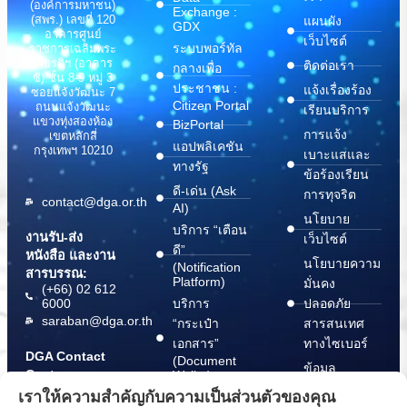
(องค์การมหาชน)
Exchange :
(สพร.) เลขที่ 120
แผนผัง
GDX
อาคารศูนย์
เว็บไซต์
ระบบพอร์ทัล
ราชการเฉลิมพระ
เกียรติฯ (อาคาร
ติดต่อเรา
กลางเพื่อ
ซี) ชั้น 8-9 หมู่ 3
ประชาชน :
แจ้งเรื่องร้อง
ซอยแจ้งวัฒนะ 7
Citizen Portal
ถนนแจ้งวัฒนะ
เรียนบริการ
แขวงทุ่งสองห้อง
BizPortal
การแจ้ง
เขตหลักสี่
แอปพลิเคชัน
กรุงเทพฯ 10210
เบาะแสและ
ทางรัฐ
ข้อร้องเรียน
ดี-เด่น (Ask
การทุจริต
contact@dga.or.th
AI)
นโยบาย
บริการ “เตือน
งานรับ-ส่ง
เว็บไซต์
ดี”
หนังสือ และงาน
นโยบายความ
(Notification
สารบรรณ:
Platform)
มั่นคง
(+66) 02 612
6000
บริการ
ปลอดภัย
saraban@dga.or.th
“กระเป๋า
สารสนเทศ
เอกสาร”
ทางไซเบอร์
DGA Contact
(Document
ข้อมูล
Center:
Wallet)
สนับสนุนการ
(+66) 02 612
เราให้ความสำคัญกับความเป็นส่วนตัวของคุณ
6060