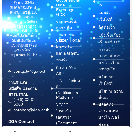
Government
รัฐบาลดิจิทัล
เรา
Data
(องค์การมหาชน)
Exchange :
(สพร.) เลขที่ 120
แผนผัง
GDX
อาคารศูนย์
เว็บไซต์
ระบบพอร์ทัล
ราชการเฉลิมพระ
เกียรติฯ (อาคาร
ติดต่อเรา
กลางเพื่อ
ซี) ชั้น 8-9 หมู่ 3
ประชาชน :
แจ้งเรื่องร้อง
ซอยแจ้งวัฒนะ 7
Citizen Portal
ถนนแจ้งวัฒนะ
เรียนบริการ
แขวงทุ่งสองห้อง
BizPortal
การแจ้ง
เขตหลักสี่
แอปพลิเคชัน
กรุงเทพฯ 10210
เบาะแสและ
ทางรัฐ
ข้อร้องเรียน
ดี-เด่น (Ask
การทุจริต
contact@dga.or.th
AI)
นโยบาย
บริการ “เตือน
งานรับ-ส่ง
เว็บไซต์
ดี”
หนังสือ และงาน
นโยบายความ
(Notification
สารบรรณ:
Platform)
มั่นคง
(+66) 02 612
6000
บริการ
ปลอดภัย
saraban@dga.or.th
“กระเป๋า
สารสนเทศ
เอกสาร”
ทางไซเบอร์
DGA Contact
(Document
ข้อมูล
Center:
Wallet)
สนับสนุนการ