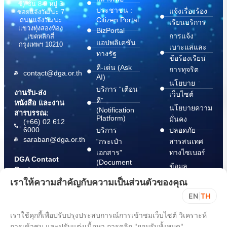
ซี) ชั้น 8-9 หมู่ 3
ประชาชน :
แจ้งเรื่องร้อง
ซอยแจ้งวัฒนะ 7
Citizen Portal
ถนนแจ้งวัฒนะ
เรียนบริการ
แขวงทุ่งสองห้อง
BizPortal
การแจ้ง
เขตหลักสี่
แอปพลิเคชัน
กรุงเทพฯ 10210
เบาะแสและ
ทางรัฐ
ข้อร้องเรียน
ดี-เด่น (Ask
การทุจริต
contact@dga.or.th
AI)
นโยบาย
บริการ “เตือน
งานรับ-ส่ง
เว็บไซต์
ดี”
หนังสือ และงาน
นโยบายความ
(Notification
สารบรรณ:
Platform)
มั่นคง
(+66) 02 612
6000
บริการ
ปลอดภัย
saraban@dga.or.th
“กระเป๋า
สารสนเทศ
เอกสาร”
ทางไซเบอร์
DGA Contact
(Document
ข้อมูล
Center:
Wallet)
สนับสนุนการ
(+66) 02 612
เราให้ความสำคัญกับความเป็นส่วนตัวของคุณ
6060
ปฏิบัติตาม
EN
|
TH
พ.ร.บ. การ
ปฏิบัติราชการ
เราใช้คุกกี้เพื่อปรับปรุงประสบการณ์การเข้าชมเว็บไซต์ วิเคราะห์
ทาง
การเข้าชม และปรับแต่งเนื้อหา การคลิก "ยอมรับทั้งหมด"