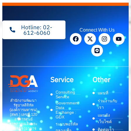
Hotline: 02-
Connect With Us
612-6060
Service
Other
Consulting
แผนที่
Service
สำนักงานพัฒนา
ร่วมงานกับ
Government
รัฐบาลดิจิทัล
เรา
Data
(องค์การมหาชน)
Exchange :
(สพร.) เลขที่ 120
แผนผัง
GDX
อาคารศูนย์
เว็บไซต์
ระบบพอร์ทัล
ราชการเฉลิมพระ
เกียรติฯ (อาคาร
ติดต่อเรา
กลางเพื่อ