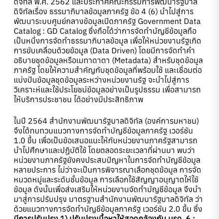
ดิจิทัล พ.ศ. 2562 และประกาศคณะกรรมการพัฒนารัฐบาล
ดิจิทัลเรื่อง ธรรมาภิบาลข้อมูลภาครัฐ ข้อ 4 (6) นำไปสู่การ
พัฒนาระบบศูนย์กลางข้อมูลเปิดภาครัฐ Government Data
Catalog : GD Catalog ซึ่งถือได้ว่าการจัดทำบัญชีข้อมูลถือ
เป็นหนึ่งการจัดทำธรรมาภิบาลข้อมูล เพื่อให้หน่วยงานรัฐเกิด
การขับเคลื่อนด้วยข้อมูล (Data Driven) โดยมีการจัดทำคำ
อธิบายชุดข้อมูลหรือเมทาดาตา (Metadata) สำหรับชุดข้อมูล
ภาครัฐ โดยให้ความสำคัญกับชุดข้อมูลที่พร้อมใช้ และเชื่อมต่อ
แบ่งปันข้อมูลชุดข้อมูลระหว่างหน่วยงานรัฐ จะนำไปสู่การ
วิเคราะห์และใช้ประโยชน์ข้อมูลอย่างเป็นรูปธรรม เพื่อสามารถ
ให้บริการประชาชน ได้อย่างมีประสิทธิภาพ
ในปี 2564 สำนักงานพัฒนารัฐบาลดิจิทัล (องค์การมหาชน)
จึงได้ทบทวนแนวทางการจัดทำบัญชีข้อมูลภาครัฐ เวอร์ชัน
1.0 ขึ้น เพื่อเป็นข้อเสนอแนะให้กับหน่วยงานภาครัฐสามารถ
นำไปศึกษาและปฏิบัติใช้ โดยตลอดระยะเวลาที่ผ่านมา พบว่า
หน่วยงานภาครัฐยังคงประสบปัญหาในการจัดทำบัญชีข้อมูล
หลายประการ ไม่ว่าจะเป็นการพิจารณาเลือกชุดข้อมูล การจัด
หมวดหมู่และระดับชั้นข้อมูล การเลือกใช้สัญญาอนุญาตให้ใช้
ข้อมูล ดังนั้นเพื่อส่งเสริมให้หน่วยงานจัดทำบัญชีข้อมูล จึงนำ
มาสู่การปรับปรุง มาตรฐานสำนักงานพัฒนารัฐบาลดิจิทัล ว่า
ด้วยแนวทางการจัดทำบัญชีข้อมูลภาครัฐ เวอร์ชัน 2.0 ขึ้น ซึ่ง
มีการปรับปรุง 1) ปรับปรุงเนื้อหาให้สอดคล้องกับ มรด. 6 :