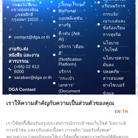
Citizen Portal
ถนนแจ้งวัฒนะ
เรียนบริการ
แขวงทุ่งสองห้อง
BizPortal
การแจ้ง
เขตหลักสี่
แอปพลิเคชัน
กรุงเทพฯ 10210
เบาะแสและ
ทางรัฐ
ข้อร้องเรียน
ดี-เด่น (Ask
การทุจริต
contact@dga.or.th
AI)
นโยบาย
บริการ “เตือน
งานรับ-ส่ง
เว็บไซต์
ดี”
หนังสือ และงาน
นโยบายความ
(Notification
สารบรรณ:
Platform)
มั่นคง
(+66) 02 612
6000
บริการ
ปลอดภัย
saraban@dga.or.th
“กระเป๋า
สารสนเทศ
เอกสาร”
ทางไซเบอร์
DGA Contact
(Document
ข้อมูล
Center:
Wallet)
สนับสนุนการ
(+66) 02 612
เราให้ความสำคัญกับความเป็นส่วนตัวของคุณ
6060
ปฏิบัติตาม
EN
|
TH
พ.ร.บ. การ
ปฏิบัติราชการ
เราใช้คุกกี้เพื่อปรับปรุงประสบการณ์การเข้าชมเว็บไซต์ วิเคราะห์
ทาง
การเข้าชม และปรับแต่งเนื้อหา การคลิก "ยอมรับทั้งหมด"
อิเล็กทรอนิกส์
หมายความว่าคุณยินยอมให้เราใช้คุกกี้ตามพระราชบัญญัติคุ้มครอง