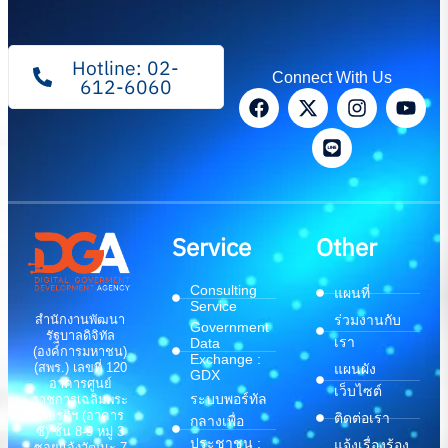
Hotline: 02-
Connect With Us
612-6060
Service
Other
Consulting
แผนที่
Service
สำนักงานพัฒนา
ร่วมงานกับ
Government
รัฐบาลดิจิทัล
เรา
Data
(องค์การมหาชน)
Exchange :
(สพร.) เลขที่ 120
แผนผัง
GDX
อาคารศูนย์
เว็บไซต์
ระบบพอร์ทัล
ราชการเฉลิมพระ
เกียรติฯ (อาคาร
ติดต่อเรา
กลางเพื่อ
ซี) ชั้น 8-9 หมู่ 3
ประชาชน :
แจ้งเรื่องร้อง
ซอยแจ้งวัฒนะ 7