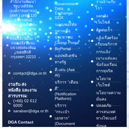
สำนักงานพัฒนา
ร่วมงานกับ
Government
รัฐบาลดิจิทัล
เรา
Data
(องค์การมหาชน)
Exchange :
(สพร.) เลขที่ 120
แผนผัง
GDX
อาคารศูนย์
เว็บไซต์
ระบบพอร์ทัล
ราชการเฉลิมพระ
เกียรติฯ (อาคาร
ติดต่อเรา
กลางเพื่อ
ซี) ชั้น 8-9 หมู่ 3
ประชาชน :
แจ้งเรื่องร้อง
ซอยแจ้งวัฒนะ 7
Citizen Portal
ถนนแจ้งวัฒนะ
เรียนบริการ
แขวงทุ่งสองห้อง
BizPortal
การแจ้ง
เขตหลักสี่
แอปพลิเคชัน
กรุงเทพฯ 10210
เบาะแสและ
ทางรัฐ
ข้อร้องเรียน
ดี-เด่น (Ask
การทุจริต
contact@dga.or.th
AI)
นโยบาย
บริการ “เตือน
งานรับ-ส่ง
เว็บไซต์
ดี”
หนังสือ และงาน
นโยบายความ
(Notification
สารบรรณ:
Platform)
มั่นคง
(+66) 02 612
6000
บริการ
ปลอดภัย
saraban@dga.or.th
“กระเป๋า
สารสนเทศ
เอกสาร”
ทางไซเบอร์
DGA Contact
(Document
ข้อมูล
Center:
Wallet)